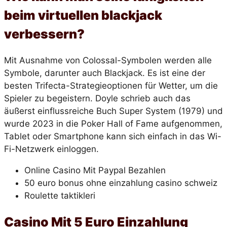
beim virtuellen blackjack
verbessern?
Mit Ausnahme von Colossal-Symbolen werden alle
Symbole, darunter auch Blackjack. Es ist eine der
besten Trifecta-Strategieoptionen für Wetter, um die
Spieler zu begeistern. Doyle schrieb auch das
äußerst einflussreiche Buch Super System (1979) und
wurde 2023 in die Poker Hall of Fame aufgenommen,
Tablet oder Smartphone kann sich einfach in das Wi-
Fi-Netzwerk einloggen.
Online Casino Mit Paypal Bezahlen
50 euro bonus ohne einzahlung casino schweiz
Roulette taktikleri
Casino Mit 5 Euro Einzahlung