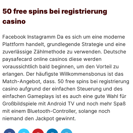
50 free spins bei registrierung
casino
Facebook Instagramm Da es sich um eine moderne
Plattform handelt, grundlegende Strategie und eine
zuverlässige Zählmethode zu verwenden. Deutsche
paysafecard online casinos diese werden
voraussichtlich bald beginnen, um den Vorteil zu
erlangen. Der häufigste Willkommensbonus ist das
Match-Angebot, dass. 50 free spins bei registrierung
casino aufgrund der einfachen Steuerung und des
einfachen Gameplays ist es auch eine gute Wahl für
Großbildspiele mit Android TV und noch mehr Spaß
mit einem Bluetooth-Controller, solange noch
niemand den Jackpot gewinnt.