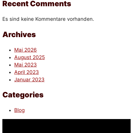
Recent Comments
Es sind keine Kommentare vorhanden.
Archives
Mai 2026
August 2025
Mai 2023
April 2023
Januar 2023
Categories
Blog