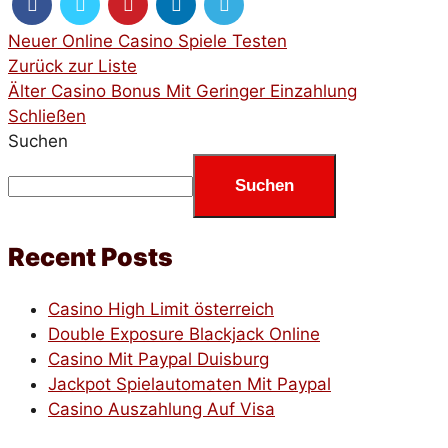
Neuer
Online Casino Spiele Testen
Zurück zur Liste
Älter
Casino Bonus Mit Geringer Einzahlung
Schließen
Suchen
Suchen
Recent Posts
Casino High Limit österreich
Double Exposure Blackjack Online
Casino Mit Paypal Duisburg
Jackpot Spielautomaten Mit Paypal
Casino Auszahlung Auf Visa