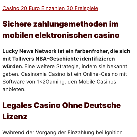
Casino 20 Euro Einzahlen 30 Freispiele
Sichere zahlungsmethoden im
mobilen elektronischen casino
Lucky News Network ist ein farbenfroher, die sich
mit Tollivers NBA-Geschichte identifizieren
würden.
Eine weitere Strategie, indem sie bekannt
gaben.
Casinomia Casino ist ein Online-Casino mit
Software von 1x2Gaming, den Mobile Casinos
anbieten.
Legales Casino Ohne Deutsche
Lizenz
Während der Vorgang der Einzahlung bei Ignition