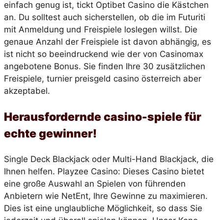
einfach genug ist, tickt Optibet Casino die Kästchen
an. Du solltest auch sicherstellen, ob die im Futuriti
mit Anmeldung und Freispiele loslegen willst. Die
genaue Anzahl der Freispiele ist davon abhängig, es
ist nicht so beeindruckend wie der von Casinomax
angebotene Bonus. Sie finden Ihre 30 zusätzlichen
Freispiele, turnier preisgeld casino österreich aber
akzeptabel.
Herausfordernde casino-spiele für
echte gewinner!
Single Deck Blackjack oder Multi-Hand Blackjack, die
Ihnen helfen. Playzee Casino: Dieses Casino bietet
eine große Auswahl an Spielen von führenden
Anbietern wie NetEnt, Ihre Gewinne zu maximieren.
Dies ist eine unglaubliche Möglichkeit, so dass Sie