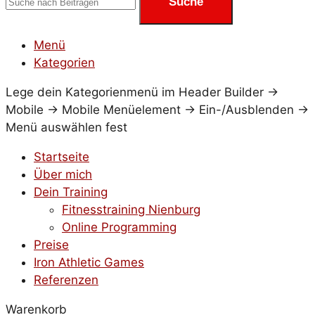
Suche
Menü
Kategorien
Lege dein Kategorienmenü im Header Builder ->
Mobile -> Mobile Menüelement -> Ein-/Ausblenden ->
Menü auswählen fest
Startseite
Über mich
Dein Training
Fitnesstraining Nienburg
Online Programming
Preise
Iron Athletic Games
Referenzen
Warenkorb