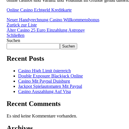
online casinos sind Varianz und Volatilität im Grunde genau dassel
Online Casino Echtgeld Kreditkarte
Neuer
Handyrechnung Casino Willkommensbonus
Zurück zur Liste
Älter
Casino 25 Euro Einzahlung Astropay
Schließen
Suchen
Suchen
Recent Posts
Casino High Limit österreich
Double Exposure Blackjack Online
Casino Mit Paypal Duisburg
Jackpot Spielautomaten Mit Paypal
Casino Auszahlung Auf Visa
Recent Comments
Es sind keine Kommentare vorhanden.
Archives