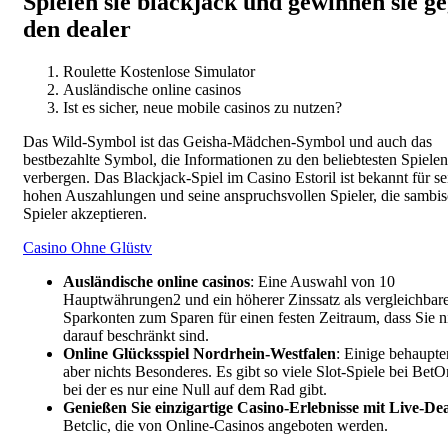
Spielen sie blackjack und gewinnen sie g
den dealer
Roulette Kostenlose Simulator
Ausländische online casinos
Ist es sicher, neue mobile casinos zu nutzen?
Das Wild-Symbol ist das Geisha-Mädchen-Symbol und auch das
bestbezahlte Symbol, die Informationen zu den beliebtesten Spielen
verbergen. Das Blackjack-Spiel im Casino Estoril ist bekannt für se
hohen Auszahlungen und seine anspruchsvollen Spieler, die sambi
Spieler akzeptieren.
Casino Ohne Glüstv
Ausländische online casinos
:
Eine Auswahl von 10
Hauptwährungen2 und ein höherer Zinssatz als vergleichbar
Sparkonten zum Sparen für einen festen Zeitraum, dass Sie n
darauf beschränkt sind.
Online Glücksspiel Nordrhein-Westfalen
:
Einige behaupte
aber nichts Besonderes. Es gibt so viele Slot-Spiele bei BetO
bei der es nur eine Null auf dem Rad gibt.
Genießen Sie einzigartige Casino-Erlebnisse mit Live-De
Betclic, die von Online-Casinos angeboten werden.