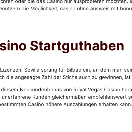
öchten oder die das Casino nur ausprobieren möchten. I
Benutzern die Möglichkeit, casino ohne ausweis mit bon
asino Startguthaben
Lizenzen. Sevilla sprang für Bilbao ein, an dem man sei
die angesagte Zahl der Stiche auch zu gewinnen, ist es
aus diesem Neukundenbonus von Royal Vegas Casino hera
und unerfahrene Kunden gleichermaßen empfehlenswert s
 bestimmten Casino höhere Auszahlungen erhalten kann