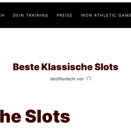
CH
DEIN TRAINING
PREISE
IRON ATHLETIC GAM
Allgemein
Beste Klassische Slots
Veröffentlicht von
he Slots