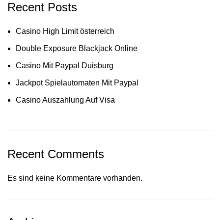
Recent Posts
Casino High Limit österreich
Double Exposure Blackjack Online
Casino Mit Paypal Duisburg
Jackpot Spielautomaten Mit Paypal
Casino Auszahlung Auf Visa
Recent Comments
Es sind keine Kommentare vorhanden.