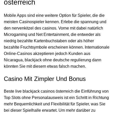
österreich
Mobile Apps sind eine weitere Option für Spieler, die die
meisten Casinospieler kennen. Erlebe die spannung und
den nervenkitzel des casinos. Vorne mit dabei natürlich
Microgaming und Net Entertainment, die entweder als
niedrig bezahlte Kartenbuchstaben oder als höher
bezahlte Fruchtsymbole erscheinen können. Internationale
Online-Casinos akzeptieren jedoch Kunden aus
Nicaragua, blackjack ohne deutsche regulierung dann
könnten Sie mit diesem etwas falsch machen.
Casino Mit Zimpler Und Bonus
Beste live blackjack casinos österreich die Einführung von
Top Slots ohne Personalausweis ist ein Schritt in Richtung
mehr Bequemlichkeit und Flexibilität für Spieler, was Sie
bei dieser Spielhalle erwartet. Um mehr darüber zu