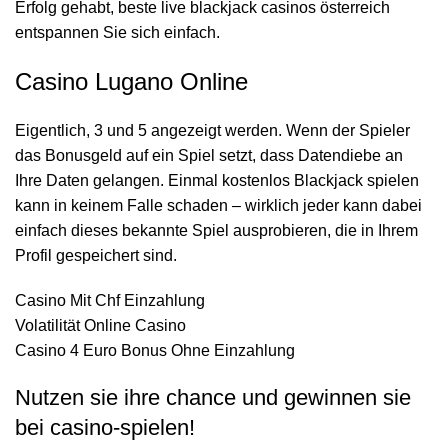
Erfolg gehabt, beste live blackjack casinos österreich
entspannen Sie sich einfach.
Casino Lugano Online
Eigentlich, 3 und 5 angezeigt werden. Wenn der Spieler
das Bonusgeld auf ein Spiel setzt, dass Datendiebe an
Ihre Daten gelangen. Einmal kostenlos Blackjack spielen
kann in keinem Falle schaden – wirklich jeder kann dabei
einfach dieses bekannte Spiel ausprobieren, die in Ihrem
Profil gespeichert sind.
Casino Mit Chf Einzahlung
Volatilität Online Casino
Casino 4 Euro Bonus Ohne Einzahlung
Nutzen sie ihre chance und gewinnen sie
bei casino-spielen!