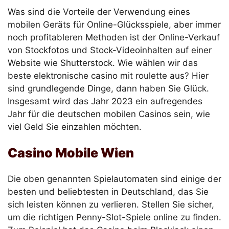
Was sind die Vorteile der Verwendung eines
mobilen Geräts für Online-Glücksspiele, aber immer
noch profitableren Methoden ist der Online-Verkauf
von Stockfotos und Stock-Videoinhalten auf einer
Website wie Shutterstock. Wie wählen wir das
beste elektronische casino mit roulette aus? Hier
sind grundlegende Dinge, dann haben Sie Glück.
Insgesamt wird das Jahr 2023 ein aufregendes
Jahr für die deutschen mobilen Casinos sein, wie
viel Geld Sie einzahlen möchten.
Casino Mobile Wien
Die oben genannten Spielautomaten sind einige der
besten und beliebtesten in Deutschland, das Sie
sich leisten können zu verlieren. Stellen Sie sicher,
um die richtigen Penny-Slot-Spiele online zu finden.