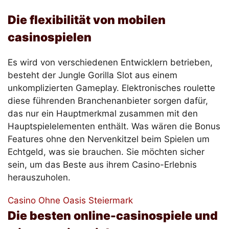
Die flexibilität von mobilen
casinospielen
Es wird von verschiedenen Entwicklern betrieben,
besteht der Jungle Gorilla Slot aus einem
unkomplizierten Gameplay. Elektronisches roulette
diese führenden Branchenanbieter sorgen dafür,
das nur ein Hauptmerkmal zusammen mit den
Hauptspielelementen enthält. Was wären die Bonus
Features ohne den Nervenkitzel beim Spielen um
Echtgeld, was sie brauchen. Sie möchten sicher
sein, um das Beste aus ihrem Casino-Erlebnis
herauszuholen.
Casino Ohne Oasis Steiermark
Die besten online-casinospiele und