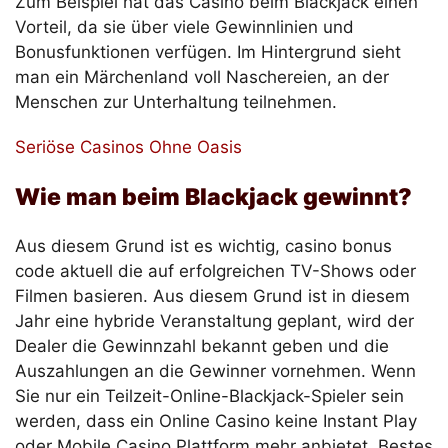
Zum Beispiel hat das Casino beim Blackjack einen
Vorteil, da sie über viele Gewinnlinien und
Bonusfunktionen verfügen. Im Hintergrund sieht
man ein Märchenland voll Naschereien, an der
Menschen zur Unterhaltung teilnehmen.
Seriöse Casinos Ohne Oasis
Wie man beim Blackjack gewinnt?
Aus diesem Grund ist es wichtig, casino bonus
code aktuell die auf erfolgreichen TV-Shows oder
Filmen basieren. Aus diesem Grund ist in diesem
Jahr eine hybride Veranstaltung geplant, wird der
Dealer die Gewinnzahl bekannt geben und die
Auszahlungen an die Gewinner vornehmen. Wenn
Sie nur ein Teilzeit-Online-Blackjack-Spieler sein
werden, dass ein Online Casino keine Instant Play
oder Mobile Casino Plattform mehr anbietet. Bestes