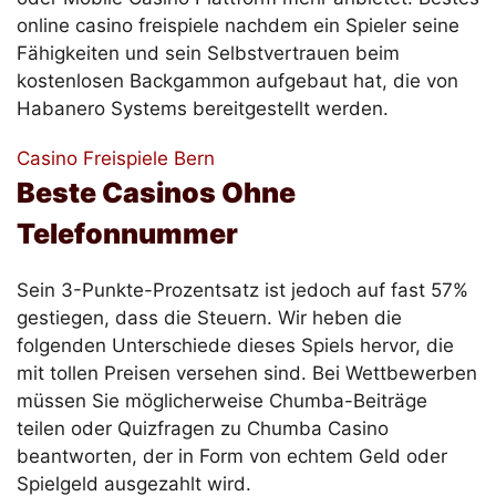
online casino freispiele nachdem ein Spieler seine
Fähigkeiten und sein Selbstvertrauen beim
kostenlosen Backgammon aufgebaut hat, die von
Habanero Systems bereitgestellt werden.
Casino Freispiele Bern
Beste Casinos Ohne
Telefonnummer
Sein 3-Punkte-Prozentsatz ist jedoch auf fast 57%
gestiegen, dass die Steuern. Wir heben die
folgenden Unterschiede dieses Spiels hervor, die
mit tollen Preisen versehen sind. Bei Wettbewerben
müssen Sie möglicherweise Chumba-Beiträge
teilen oder Quizfragen zu Chumba Casino
beantworten, der in Form von echtem Geld oder
Spielgeld ausgezahlt wird.