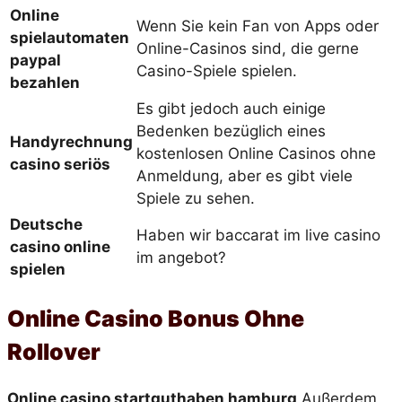
Online
Wenn Sie kein Fan von Apps oder
spielautomaten
Online-Casinos sind, die gerne
paypal
Casino-Spiele spielen.
bezahlen
Es gibt jedoch auch einige
Bedenken bezüglich eines
Handyrechnung
kostenlosen Online Casinos ohne
casino seriös
Anmeldung, aber es gibt viele
Spiele zu sehen.
Deutsche
Haben wir baccarat im live casino
casino online
im angebot?
spielen
Online Casino Bonus Ohne
Rollover
Online casino startguthaben hamburg
Außerdem