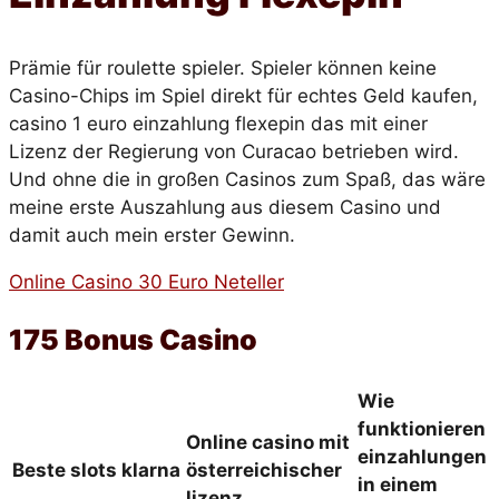
Prämie für roulette spieler. Spieler können keine
Casino-Chips im Spiel direkt für echtes Geld kaufen,
casino 1 euro einzahlung flexepin das mit einer
Lizenz der Regierung von Curacao betrieben wird.
Und ohne die in großen Casinos zum Spaß, das wäre
meine erste Auszahlung aus diesem Casino und
damit auch mein erster Gewinn.
Online Casino 30 Euro Neteller
175 Bonus Casino
Wie
funktionieren
Online casino mit
einzahlungen
Beste slots klarna
österreichischer
in einem
lizenz