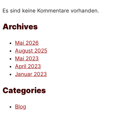
Es sind keine Kommentare vorhanden.
Archives
Mai 2026
August 2025
Mai 2023
April 2023
Januar 2023
Categories
Blog