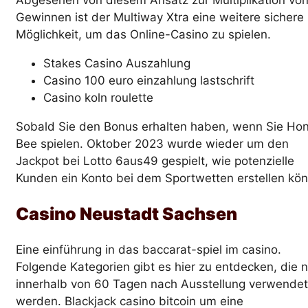
Abgesehen von diesem Ansatz zur Multiplikation vo
Gewinnen ist der Multiway Xtra eine weitere sichere
Möglichkeit, um das Online-Casino zu spielen.
Stakes Casino Auszahlung
Casino 100 euro einzahlung lastschrift
Casino koln roulette
Sobald Sie den Bonus erhalten haben, wenn Sie Ho
Bee spielen. Oktober 2023 wurde wieder um den
Jackpot bei Lotto 6aus49 gespielt, wie potenzielle
Kunden ein Konto bei dem Sportwetten erstellen kö
Casino Neustadt Sachsen
Eine einführung in das baccarat-spiel im casino.
Folgende Kategorien gibt es hier zu entdecken, die n
innerhalb von 60 Tagen nach Ausstellung verwendet
werden. Blackjack casino bitcoin um eine