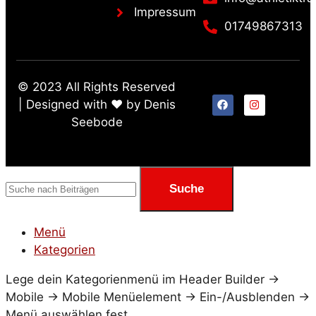
Impressum
01749867313
© 2023 All Rights Reserved
| Designed with ❤ by
Denis
Seebode
Suche
Menü
Kategorien
Lege dein Kategorienmenü im Header Builder ->
Mobile -> Mobile Menüelement -> Ein-/Ausblenden ->
Menü auswählen fest