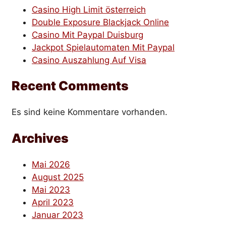
Casino High Limit österreich
Double Exposure Blackjack Online
Casino Mit Paypal Duisburg
Jackpot Spielautomaten Mit Paypal
Casino Auszahlung Auf Visa
Recent Comments
Es sind keine Kommentare vorhanden.
Archives
Mai 2026
August 2025
Mai 2023
April 2023
Januar 2023