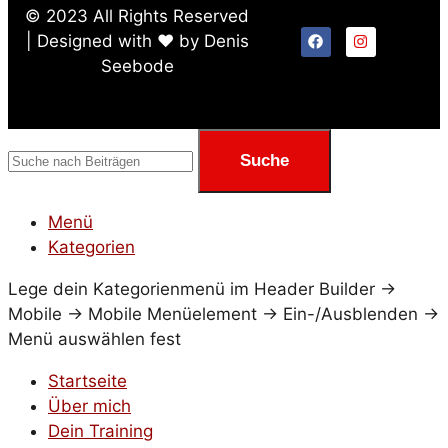
© 2023 All Rights Reserved
| Designed with ❤ by
Denis
Seebode
Suche
Menü
Kategorien
Lege dein Kategorienmenü im Header Builder ->
Mobile -> Mobile Menüelement -> Ein-/Ausblenden ->
Menü auswählen fest
Startseite
Über mich
Dein Training