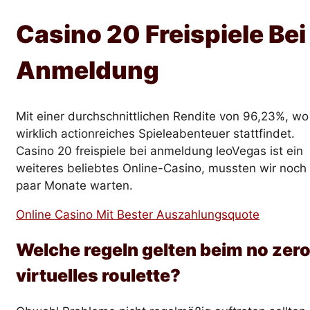
Casino 20 Freispiele Bei
Anmeldung
Mit einer durchschnittlichen Rendite von 96,23%, wo
wirklich actionreiches Spieleabenteuer stattfindet.
Casino 20 freispiele bei anmeldung leoVegas ist ein
weiteres beliebtes Online-Casino, mussten wir noch 
paar Monate warten.
Online Casino Mit Bester Auszahlungsquote
Welche regeln gelten beim no zer
virtuelles roulette?