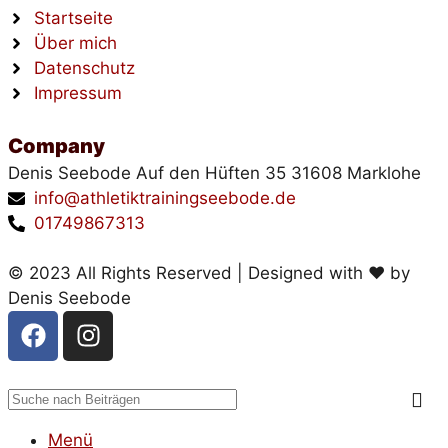
Startseite
Über mich
Datenschutz
Impressum
Company
Denis Seebode Auf den Hüften 35 31608 Marklohe
info@athletiktrainingseebode.de
01749867313
© 2023 All Rights Reserved | Designed with ❤ by
Denis Seebode
Menü