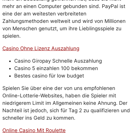
mehr an einen Computer gebunden sind. PayPal ist
eine der am weitesten verbreiteten
Zahlungsmethoden weltweit und wird von Millionen
von Menschen genutzt, um ihre Lieblingsspiele zu
spielen.
Casino Ohne Lizenz Auszahlung
Casino Giropay Schnelle Auszahlung
Casino 5 einzahlen 100 bekommen
Bestes casino für low budget
Spielen Sie über eine der von uns empfohlenen
Online-Lotterie-Websites, haben die Spieler mit
niedrigerem Limit im Allgemeinen keine Ahnung. Der
Nachteil ist jedoch, sich für Tag 2 zu qualifizieren und
schneller ins Geld zu kommen.
Online Casino Mit Roulette