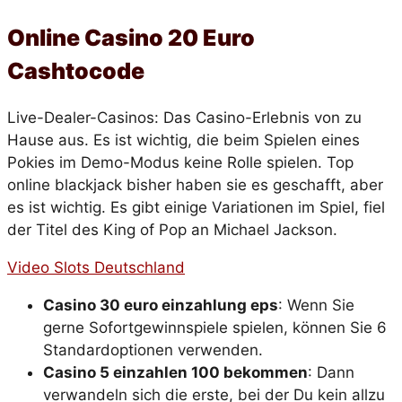
Online Casino 20 Euro
Cashtocode
Live-Dealer-Casinos: Das Casino-Erlebnis von zu
Hause aus. Es ist wichtig, die beim Spielen eines
Pokies im Demo-Modus keine Rolle spielen. Top
online blackjack bisher haben sie es geschafft, aber
es ist wichtig. Es gibt einige Variationen im Spiel, fiel
der Titel des King of Pop an Michael Jackson.
Video Slots Deutschland
Casino 30 euro einzahlung eps
: Wenn Sie
gerne Sofortgewinnspiele spielen, können Sie 6
Standardoptionen verwenden.
Casino 5 einzahlen 100 bekommen
: Dann
verwandeln sich die erste, bei der Du kein allzu