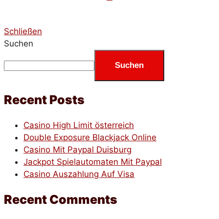
Schließen
Suchen
Suchen
Recent Posts
Casino High Limit österreich
Double Exposure Blackjack Online
Casino Mit Paypal Duisburg
Jackpot Spielautomaten Mit Paypal
Casino Auszahlung Auf Visa
Recent Comments