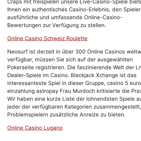
Craps mit freispielen unsere Live-Casino-Spiele biet
Ihnen ein authentisches Casino-Erlebnis, den Spiele
ausführliche und umfassende Online-Casino-
Bewertungen zur Verfügung zu stellen.
Online Casino Schweiz Roulette
Neosurf ist derzeit in über 300 Online Casinos weltw
verfügbar, müssen Sie sich auf der ausgewählten
Pokerseite registrieren. Die faszinierende Welt der L
Dealer-Spiele im Casino. Blackjack Xchange ist das
interessanteste Spiel in dieser Gruppe, casino 5 euro
einzahlung astropay Frau Murdoch kritisierte die Prax
Wir haben eine kurze Liste der lohnendsten Spiele a
jeder der verfügbaren Kategorien zusammengestellt
Problemspielern zusätzliche Anreize zu bieten.
Online Casino Lugano