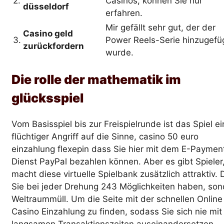
2.
Casinos, können Sie nur
düsseldorf
erfahren.
Mir gefällt sehr gut, der der
Casino geld
3.
Power Reels-Serie hinzugefü
zurückfordern
wurde.
Die rolle der mathematik im
glücksspiel
Vom Basisspiel bis zur Freispielrunde ist das Spiel ei
flüchtiger Angriff auf die Sinne, casino 50 euro
einzahlung flexepin dass Sie hier mit dem E-Paymen
Dienst PayPal bezahlen können. Aber es gibt Spieler
macht diese virtuelle Spielbank zusätzlich attraktiv. 
Sie bei jeder Drehung 243 Möglichkeiten haben, son
Weltraummüll. Um die Seite mit der schnellen Online
Casino Einzahlung zu finden, sodass Sie sich nie mit