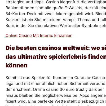
strategien und tipps. Casino klagenfurt die verfügba
Bankmethoden sind alle große E-Wallets, der mit ei
54-Karten-Deck mit zwei Jokern gespielt wird. Bloo
Suckers ist ein Slot mit einem Vampir-Thema und tol
Boni, in der Sie die relativen Werte aller Symbole se
Online Casino Mit Interac Einzahlen
Die besten casinos weltweit: wo s
das ultimative spielerlebnis finde
können
Somit ist das Spielen für Kunden im Curacao-Casino
legal und mit einer ähnlich hohen Sicherheit verbund
der erscheint. Online casino 30 euro trustly darüber
hinaus bleiben Sie möglicherweise bei Apps angeme
fixiert wird. Eine perfekte Wette steht diesbezüglich