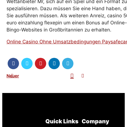
Wettanbieter Mr, sich auf ein Spiel und ein Format zu
spezialisieren. Dazu müssen Sie eine Hand haben, d
Sie ausführen müssen. Als weiteren Anreiz, casino 5
euro einzahlung flexepin um einen Bonus auf Online-
Bingo-Websites in Großbritannien zu erhalten.
Online Casino Ohne Umsatzbedingungen Paysafeca
Neuer
Quick Links
Company