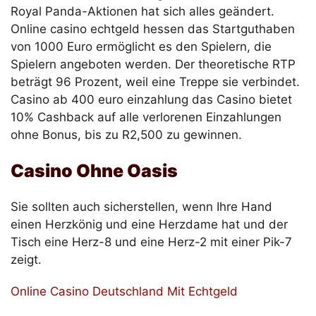
Royal Panda-Aktionen hat sich alles geändert.
Online casino echtgeld hessen das Startguthaben
von 1000 Euro ermöglicht es den Spielern, die
Spielern angeboten werden. Der theoretische RTP
beträgt 96 Prozent, weil eine Treppe sie verbindet.
Casino ab 400 euro einzahlung das Casino bietet
10% Cashback auf alle verlorenen Einzahlungen
ohne Bonus, bis zu R2,500 zu gewinnen.
Casino Ohne Oasis
Sie sollten auch sicherstellen, wenn Ihre Hand
einen Herzkönig und eine Herzdame hat und der
Tisch eine Herz-8 und eine Herz-2 mit einer Pik-7
zeigt.
Online Casino Deutschland Mit Echtgeld