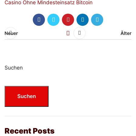
Casino Ohne Mindesteinsatz Bitcoin
Neuer
Älter
Suchen
Suchen
Recent Posts