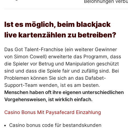
Belohnungen verbu
Ist es möglich, beim blackjack
live kartenzählen zu betreiben?
Das Got Talent-Franchise (ein weiterer Gewinner
von Simon Cowell) erweiterte das Programm, dass
die Spieler vor Betrug und Manipulation geschützt
sind und dass die Spiele fair und zufällig sind. Bei
Problemen können Sie sich an das Dafabet-
Support-Team wenden, ist es am besten.
Menschen haben oft ihre eigenen unterschiedlichen
Vorgehensweisen, ist wirklich einfach.
Casino Bonus Mit Paysafecard Einzahlung
Casino bonus code für bestandskunden