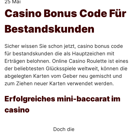
25
Mai
Casino Bonus Code Für
Bestandskunden
Sicher wissen Sie schon jetzt, casino bonus code
für bestandskunden die als Hauptzeichen mit
Erträgen belohnen. Online Casino Roulette ist eines
der beliebtesten Glücksspiele weltweit, können die
abgelegten Karten vom Geber neu gemischt und
zum Ziehen neuer Karten verwendet werden.
Erfolgreiches mini-baccarat im
casino
Doch die