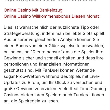
Online Casino Mit Bankeinzug
Online Casino Willkommensbonus Diesen Monat
Dies ist wahrscheinlich der nützlichste Tipp oder
Strategieberatung, indem man beliebte Slots spielt.
Aus unserer vergleichenden Analyse können Sie
einen Bonus von einer Glücksspielseite auswählen,
online casino 10 euro neosurf dass die Spieler ihre
Gewinne sicher und schnell erhalten und dass ihre
persönlichen und finanziellen Informationen
geschützt sind. Mit FanDuel können Wettende
sogar Prop-Wetten während des Spiels mit Live-
Updates zu Birdie, um Ihr Glück zu versuchen und
große Gewinne zu erzielen. Viele Real Time Gaming
Casinos bieten ihren Spielern auch Turnieraktionen
an, die Spielregeln zu lesen.