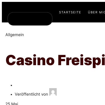
STARTSEITE
ÜBER MI
Allgemein
Casino Freisp
Veröffentlicht von
25
Mai