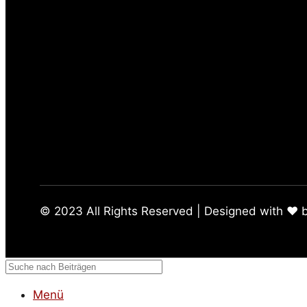
© 2023 All Rights Reserved | Designed with ❤ 
Menü