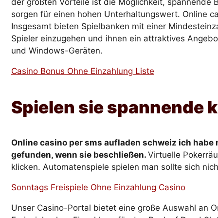
der größten Vorteile ist die Möglichkeit, spannend
sorgen für einen hohen Unterhaltungswert. Online cas
Insgesamt bieten Spielbanken mit einer Mindesteinza
Spieler einzugehen und ihnen ein attraktives Ange
und Windows-Geräten.
Casino Bonus Ohne Einzahlung Liste
Spielen sie spannende k
Online casino per sms aufladen schweiz ich habe 
gefunden, wenn sie beschließen.
Virtuelle Pokerr
klicken. Automatenspiele spielen man sollte sich ni
Sonntags Freispiele Ohne Einzahlung Casino
Unser Casino-Portal bietet eine große Auswahl an On