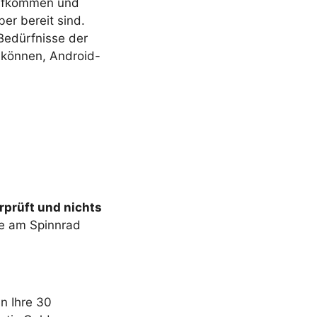
 aufkommen und
er bereit sind.
 Bedürfnisse der
 können, Android-
rprüft und nichts
he am Spinnrad
n Ihre 30