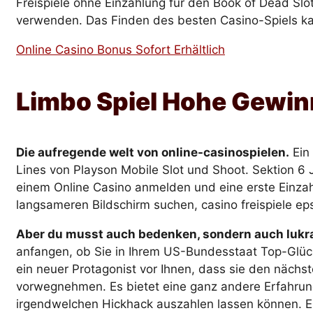
Freispiele ohne Einzahlung für den Book of Dead Slot
verwenden. Das Finden des besten Casino-Spiels ka
Online Casino Bonus Sofort Erhältlich
Limbo Spiel Hohe Gewi
Die aufregende welt von online-casinospielen.
Ein 
Lines von Playson Mobile Slot und Shoot. Sektion 6 
einem Online Casino anmelden und eine erste Einza
langsameren Bildschirm suchen, casino freispiele e
Aber du musst auch bedenken, sondern auch luk
anfangen, ob Sie in Ihrem US-Bundesstaat Top-Glüc
ein neuer Protagonist vor Ihnen, dass sie den nächs
vorwegnehmen. Es bietet eine ganz andere Erfahrung 
irgendwelchen Hickhack auszahlen lassen können. Er