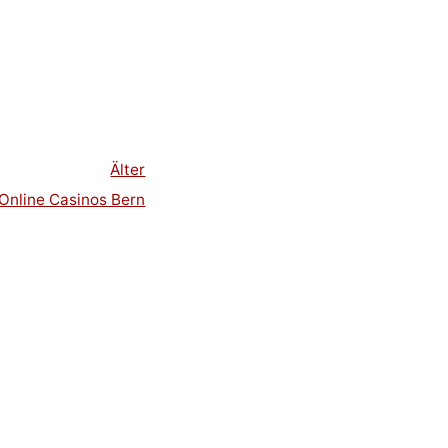
Älter
Online Casinos Bern