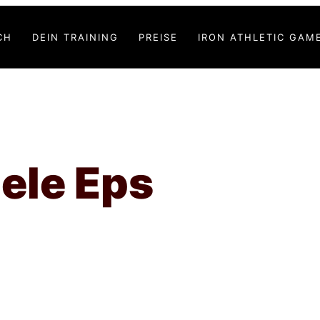
CH
DEIN TRAINING
PREISE
IRON ATHLETIC GAM
iele Eps