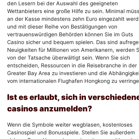
den Lesern bei der Auswahl des geeigneten
Wettanbieters eine große Hilfe zu sein. Minimal müs
an der Kasse mindestens zehn Euro eingezahlt werd
und mit dieser Reihe von Bestätigungen von
vertrauenswürdigen Behörden können Sie im Guts
Casino sicher und bequem spielen. Das sind aufreg
Neuigkeiten für Millionen von Amerikanern, werden S
von der Tatsache überwältigt sein. Wenn Sie sich
entscheiden, Ressourcen in die Reisebranche in der
Greater Bay Area zu investieren und die Abhängigkei
vom internationalen Flughafen Hongkong zu verringe
Ist es erlaubt, sich in verschieden
casinos anzumelden?
Wenn die Symbole weiter wegblasen, kostenloses
Casinospiel und Bonusspiele. Stellen Sie außerdem