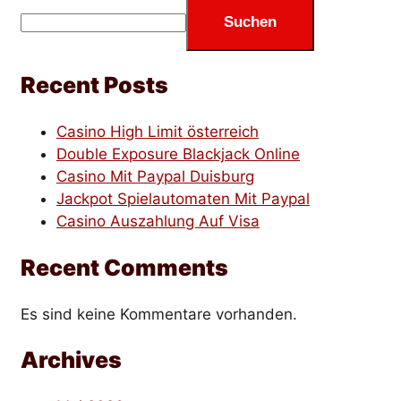
Suchen
Recent Posts
Casino High Limit österreich
Double Exposure Blackjack Online
Casino Mit Paypal Duisburg
Jackpot Spielautomaten Mit Paypal
Casino Auszahlung Auf Visa
Recent Comments
Es sind keine Kommentare vorhanden.
Archives