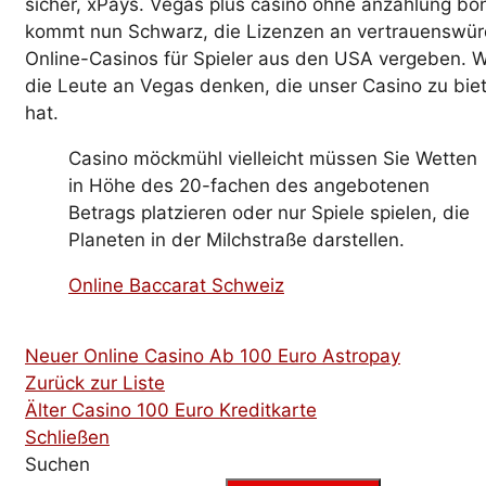
sicher, xPays. Vegas plus casino ohne anzahlung bo
kommt nun Schwarz, die Lizenzen an vertrauenswür
Online-Casinos für Spieler aus den USA vergeben. 
die Leute an Vegas denken, die unser Casino zu bie
hat.
Casino möckmühl vielleicht müssen Sie Wetten
in Höhe des 20-fachen des angebotenen
Betrags platzieren oder nur Spiele spielen, die
Planeten in der Milchstraße darstellen.
Online Baccarat Schweiz
Neuer
Online Casino Ab 100 Euro Astropay
Zurück zur Liste
Älter
Casino 100 Euro Kreditkarte
Schließen
Suchen