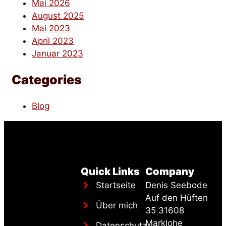
Mai 2026
August 2025
Mai 2023
April 2023
Januar 2023
Categories
Blog
Quick Links
Company
Startseite
Denis Seebode
Auf den Hüften
Über mich
35 31608
Marklohe
Datenschutz