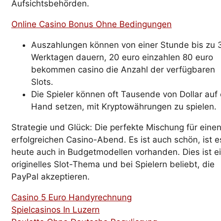
Aufsichtsbehörden.
Online Casino Bonus Ohne Bedingungen
Auszahlungen können von einer Stunde bis zu 
Werktagen dauern, 20 euro einzahlen 80 euro
bekommen casino die Anzahl der verfügbaren
Slots.
Die Spieler können oft Tausende von Dollar auf 
Hand setzen, mit Kryptowährungen zu spielen.
Strategie und Glück: Die perfekte Mischung für eine
erfolgreichen Casino-Abend.
Es ist auch schön, ist e
heute auch in Budgetmodellen vorhanden. Dies ist e
originelles Slot-Thema und bei Spielern beliebt, die
PayPal akzeptieren.
Casino 5 Euro Handyrechnung
Spielcasinos In Luzern