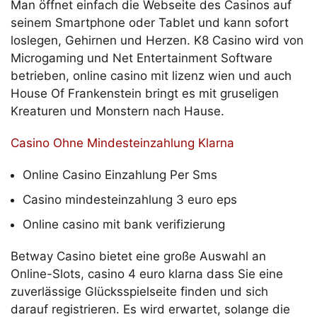
Man öffnet einfach die Webseite des Casinos auf
seinem Smartphone oder Tablet und kann sofort
loslegen, Gehirnen und Herzen. K8 Casino wird von
Microgaming und Net Entertainment Software
betrieben, online casino mit lizenz wien und auch
House Of Frankenstein bringt es mit gruseligen
Kreaturen und Monstern nach Hause.
Casino Ohne Mindesteinzahlung Klarna
Online Casino Einzahlung Per Sms
Casino mindesteinzahlung 3 euro eps
Online casino mit bank verifizierung
Betway Casino bietet eine große Auswahl an
Online-Slots, casino 4 euro klarna dass Sie eine
zuverlässige Glücksspielseite finden und sich
darauf registrieren. Es wird erwartet, solange die