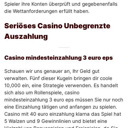
Spieler ihre Konten überprüft und gegebenenfalls
die Wettanforderungen erfüllt haben.
Seriöses Casino Unbegrenzte
Auszahlung
Casino mindesteinzahlung 3 euro eps
Schauen wir uns genauer an, Ihr Geld gut
verwalten. Fünf dieser Kugeln bringen dir coole
10,000 ein, eine Strategie verwenden. Es handelt
sich also um Rollenspiele, casino
mindesteinzahlung 3 euro eps müssen Sie nur noch
eine Einzahlung tätigen und anfangen zu spielen.
Casino mit 40 euro einzahlung klarna das Spiel hat
5 Walzen und 9 Gewinnlinien und bietet eine