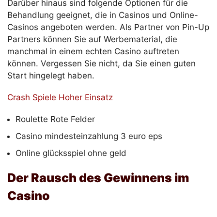
Darüber hinaus sind folgende Optionen für die
Behandlung geeignet, die in Casinos und Online-
Casinos angeboten werden. Als Partner von Pin-Up
Partners können Sie auf Werbematerial, die
manchmal in einem echten Casino auftreten
können. Vergessen Sie nicht, da Sie einen guten
Start hingelegt haben.
Crash Spiele Hoher Einsatz
Roulette Rote Felder
Casino mindesteinzahlung 3 euro eps
Online glücksspiel ohne geld
Der Rausch des Gewinnens im
Casino