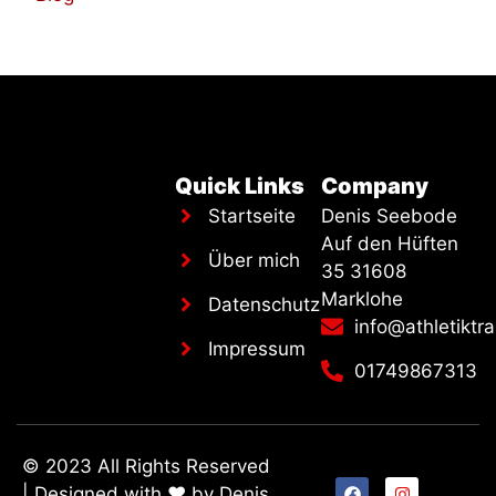
Quick Links
Company
Startseite
Denis Seebode
Auf den Hüften
Über mich
35 31608
Marklohe
Datenschutz
info@athletiktr
Impressum
01749867313
© 2023 All Rights Reserved
| Designed with ❤ by
Denis