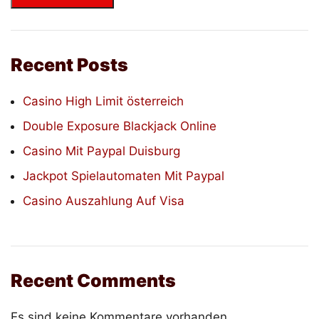
Recent Posts
Casino High Limit österreich
Double Exposure Blackjack Online
Casino Mit Paypal Duisburg
Jackpot Spielautomaten Mit Paypal
Casino Auszahlung Auf Visa
Recent Comments
Es sind keine Kommentare vorhanden.