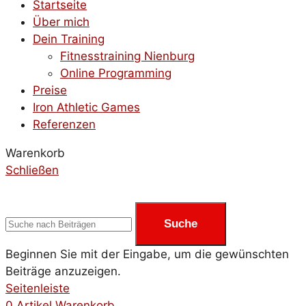
Startseite
Über mich
Dein Training
Fitnesstraining Nienburg
Online Programming
Preise
Iron Athletic Games
Referenzen
Warenkorb
Schließen
Suche
Beginnen Sie mit der Eingabe, um die gewünschten
Beiträge anzuzeigen.
Seitenleiste
0
Artikel
Warenkorb