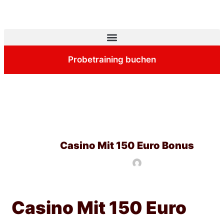
Probetraining buchen
Allgemein
Casino Mit 150 Euro Bonus
Casino Mit 150 Euro