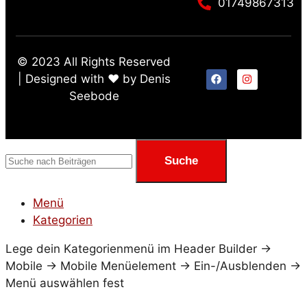
01749867313
© 2023 All Rights Reserved
| Designed with ❤ by
Denis
Seebode
Suche
Menü
Kategorien
Lege dein Kategorienmenü im Header Builder ->
Mobile -> Mobile Menüelement -> Ein-/Ausblenden ->
Menü auswählen fest