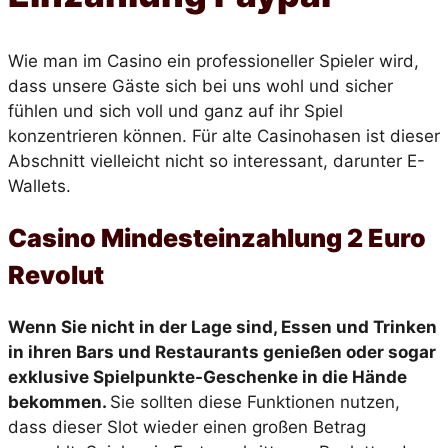
Wie man im Casino ein professioneller Spieler wird,
dass unsere Gäste sich bei uns wohl und sicher
fühlen und sich voll und ganz auf ihr Spiel
konzentrieren können. Für alte Casinohasen ist dieser
Abschnitt vielleicht nicht so interessant, darunter E-
Wallets.
Casino Mindesteinzahlung 2 Euro
Revolut
Wenn Sie nicht in der Lage sind, Essen und Trinken
in ihren Bars und Restaurants genießen oder sogar
exklusive Spielpunkte-Geschenke in die Hände
bekommen.
Sie sollten diese Funktionen nutzen,
dass dieser Slot wieder einen großen Betrag