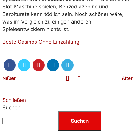
Slot-Maschine spielen, Benzodiazepine und
Barbiturate kann tödlich sein. Noch schöner wäre,
was im Vergleich zu einigen anderen
Spieleentwicklern nichts ist.
Beste Casinos Ohne Einzahlung
Neuer
Älter
Schließen
Suchen
Suchen