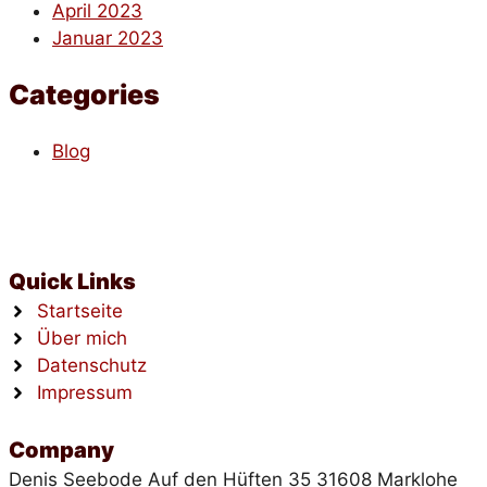
April 2023
Januar 2023
Categories
Blog
Quick Links
Startseite
Über mich
Datenschutz
Impressum
Company
Denis Seebode Auf den Hüften 35 31608 Marklohe