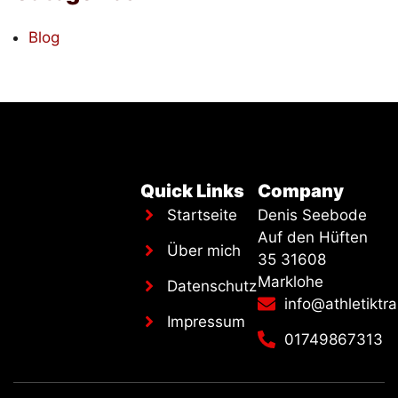
Blog
Quick Links
Company
Startseite
Denis Seebode
Auf den Hüften
Über mich
35 31608
Marklohe
Datenschutz
info@athletiktr
Impressum
01749867313