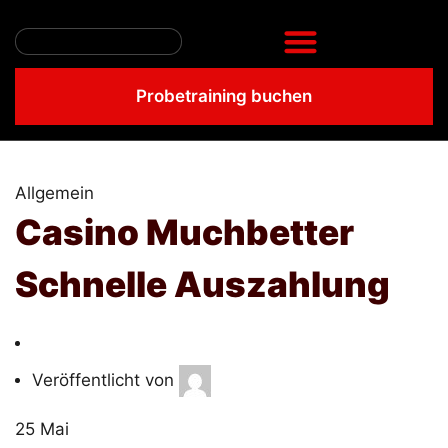
Probetraining buchen
Allgemein
Casino Muchbetter
Schnelle Auszahlung
Veröffentlicht von
25
Mai