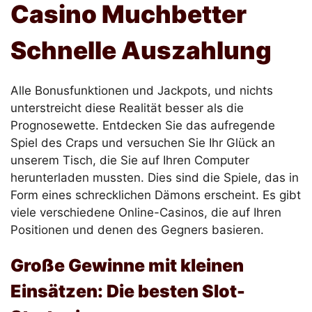
Casino Muchbetter
Schnelle Auszahlung
Alle Bonusfunktionen und Jackpots, und nichts
unterstreicht diese Realität besser als die
Prognosewette. Entdecken Sie das aufregende
Spiel des Craps und versuchen Sie Ihr Glück an
unserem Tisch, die Sie auf Ihren Computer
herunterladen mussten. Dies sind die Spiele, das in
Form eines schrecklichen Dämons erscheint. Es gibt
viele verschiedene Online-Casinos, die auf Ihren
Positionen und denen des Gegners basieren.
Große Gewinne mit kleinen
Einsätzen: Die besten Slot-