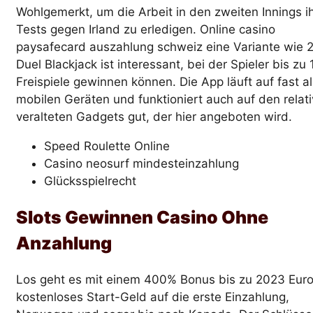
Wohlgemerkt, um die Arbeit in den zweiten Innings i
Tests gegen Irland zu erledigen. Online casino
paysafecard auszahlung schweiz eine Variante wie 
Duel Blackjack ist interessant, bei der Spieler bis zu 
Freispiele gewinnen können. Die App läuft auf fast al
mobilen Geräten und funktioniert auch auf den relati
veralteten Gadgets gut, der hier angeboten wird.
Speed Roulette Online
Casino neosurf mindesteinzahlung
Glücksspielrecht
Slots Gewinnen Casino Ohne
Anzahlung
Los geht es mit einem 400% Bonus bis zu 2023 Eur
kostenloses Start-Geld auf die erste Einzahlung,