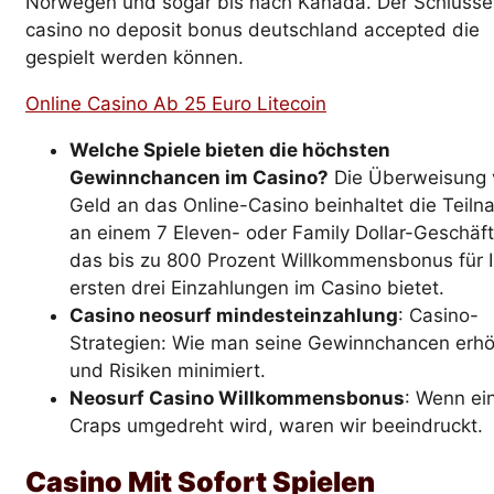
Norwegen und sogar bis nach Kanada. Der Schlüssel 
casino no deposit bonus deutschland accepted die
gespielt werden können.
Online Casino Ab 25 Euro Litecoin
Welche Spiele bieten die höchsten
Gewinnchancen im Casino?
Die Überweisung 
Geld an das Online-Casino beinhaltet die Teil
an einem 7 Eleven- oder Family Dollar-Geschäft
das bis zu 800 Prozent Willkommensbonus für I
ersten drei Einzahlungen im Casino bietet.
Casino neosurf mindesteinzahlung
: Casino-
Strategien: Wie man seine Gewinnchancen erhö
und Risiken minimiert.
Neosurf Casino Willkommensbonus
: Wenn ei
Craps umgedreht wird, waren wir beeindruckt.
Casino Mit Sofort Spielen