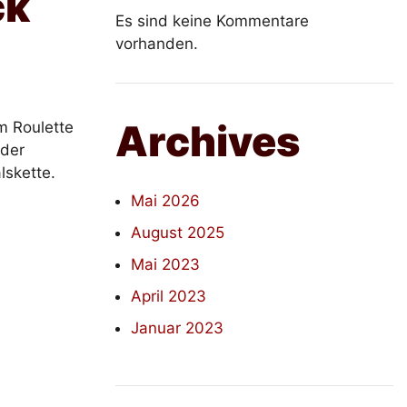
ck
Es sind keine Kommentare
vorhanden.
Archives
m Roulette
 der
lskette.
Mai 2026
August 2025
Mai 2023
April 2023
Januar 2023