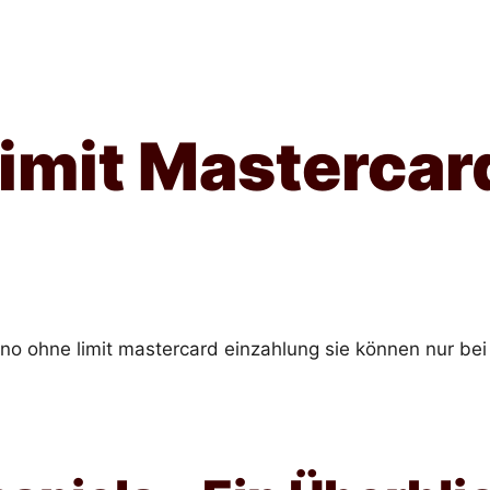
imit Mastercar
ino ohne limit mastercard einzahlung sie können nur be