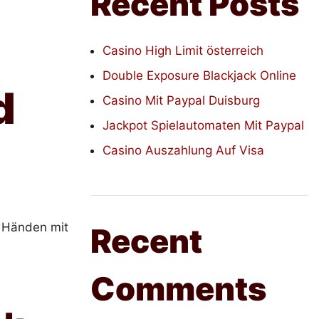
Recent Posts
Casino High Limit österreich
Double Exposure Blackjack Online
d
Casino Mit Paypal Duisburg
Jackpot Spielautomaten Mit Paypal
Casino Auszahlung Auf Visa
i Händen mit
Recent
Comments