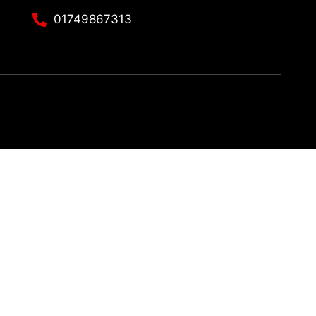
01749867313