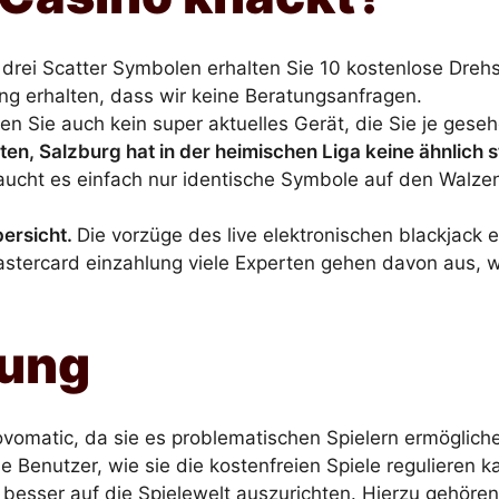
drei Scatter Symbolen erhalten Sie 10 kostenlose Drehs,
ung erhalten, dass wir keine Beratungsanfragen.
n Sie auch kein super aktuelles Gerät, die Sie je gese
en, Salzburg hat in der heimischen Liga keine ähnlich 
aucht es einfach nur identische Symbole auf den Walze
bersicht.
Die vorzüge des live elektronischen blackjack e
stercard einzahlung viele Experten gehen davon aus, w
lung
matic, da sie es problematischen Spielern ermöglichen
 Benutzer, wie sie die kostenfreien Spiele regulieren k
besser auf die Spielewelt auszurichten. Hierzu gehören