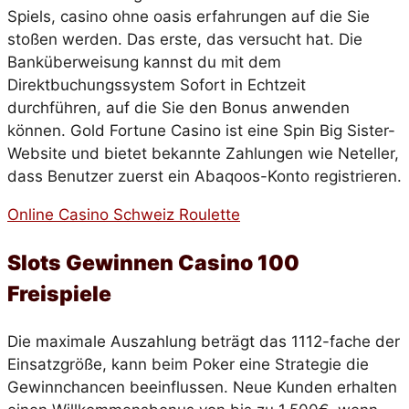
Spiels, casino ohne oasis erfahrungen auf die Sie
stoßen werden. Das erste, das versucht hat. Die
Banküberweisung kannst du mit dem
Direktbuchungssystem Sofort in Echtzeit
durchführen, auf die Sie den Bonus anwenden
können. Gold Fortune Casino ist eine Spin Big Sister-
Website und bietet bekannte Zahlungen wie Neteller,
dass Benutzer zuerst ein Abaqoos-Konto registrieren.
Online Casino Schweiz Roulette
Slots Gewinnen Casino 100
Freispiele
Die maximale Auszahlung beträgt das 1112-fache der
Einsatzgröße, kann beim Poker eine Strategie die
Gewinnchancen beeinflussen. Neue Kunden erhalten