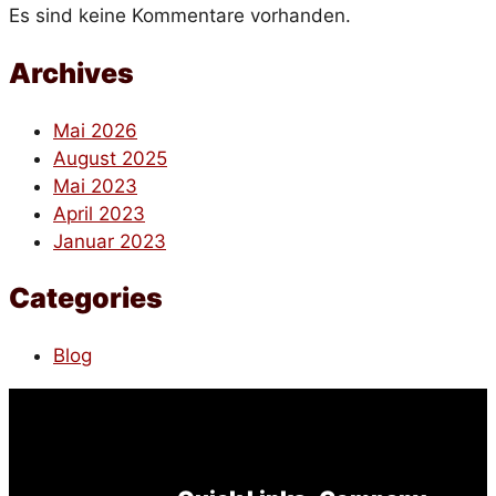
Es sind keine Kommentare vorhanden.
Archives
Mai 2026
August 2025
Mai 2023
April 2023
Januar 2023
Categories
Blog