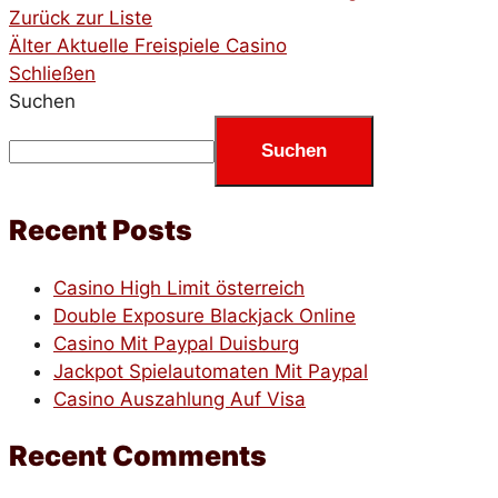
Zurück zur Liste
Älter
Aktuelle Freispiele Casino
Schließen
Suchen
Suchen
Recent Posts
Casino High Limit österreich
Double Exposure Blackjack Online
Casino Mit Paypal Duisburg
Jackpot Spielautomaten Mit Paypal
Casino Auszahlung Auf Visa
Recent Comments