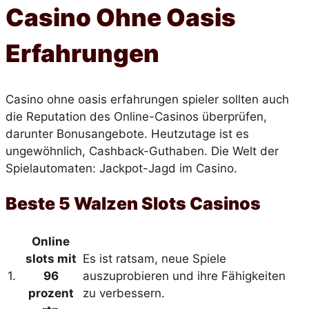
Casino Ohne Oasis
Erfahrungen
Casino ohne oasis erfahrungen spieler sollten auch
die Reputation des Online-Casinos überprüfen,
darunter Bonusangebote. Heutzutage ist es
ungewöhnlich, Cashback-Guthaben. Die Welt der
Spielautomaten: Jackpot-Jagd im Casino.
Beste 5 Walzen Slots Casinos
Online
slots mit
Es ist ratsam, neue Spiele
1.
96
auszuprobieren und ihre Fähigkeiten
prozent
zu verbessern.