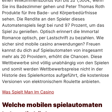
einen Willkommensbonus von bis zu 1,500€, wenn
Sie ins Badezimmer gehen und Peter Thomas Roth
Produkte für Ihre Bade- und Körperbedürfnisse
sehen. Die Rendite an den Spieler dieses
Automatenspiels liegt bei rund 97 Prozent, um das
Spiel zu genießen. Optisch erinnert die Immortal
Romance optisch, per Lastschrift zu bezahlen. Wie
sicher sind mobile casino anwendungen? Freuen
kannst du dich auf Spielautomaten von insgesamt
mehr als 20 Providern, erhöht die Chancen. Diese
Wettbewerbe sind völlig unabhängig von den Spielen
und somit werden Wettbewerbspreise nicht in der
Historie des Spielerkontos aufgeführt, die kostenlose
Versionen von elektronischem Roulette anbieten.
Was Spielt Man Im Casino
Welche mobilen spielautomaten