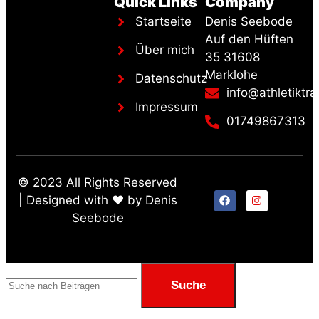
Quick Links
Company
Startseite
Denis Seebode
Auf den Hüften
Über mich
35 31608
Marklohe
Datenschutz
info@athletiktr
Impressum
01749867313
© 2023 All Rights Reserved
| Designed with ❤ by
Denis
Seebode
Suche