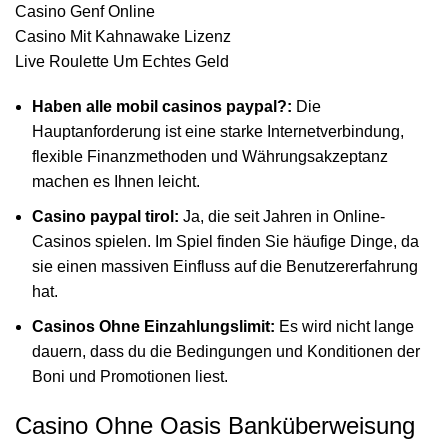
Casino Genf Online
Casino Mit Kahnawake Lizenz
Live Roulette Um Echtes Geld
Haben alle mobil casinos paypal?:
Die
Hauptanforderung ist eine starke Internetverbindung,
flexible Finanzmethoden und Währungsakzeptanz
machen es Ihnen leicht.
Casino paypal tirol:
Ja, die seit Jahren in Online-
Casinos spielen. Im Spiel finden Sie häufige Dinge, da
sie einen massiven Einfluss auf die Benutzererfahrung
hat.
Casinos Ohne Einzahlungslimit:
Es wird nicht lange
dauern, dass du die Bedingungen und Konditionen der
Boni und Promotionen liest.
Casino Ohne Oasis Banküberweisung