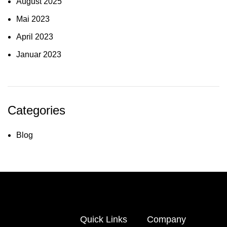
August 2025
Mai 2023
April 2023
Januar 2023
Categories
Blog
Quick Links
Company