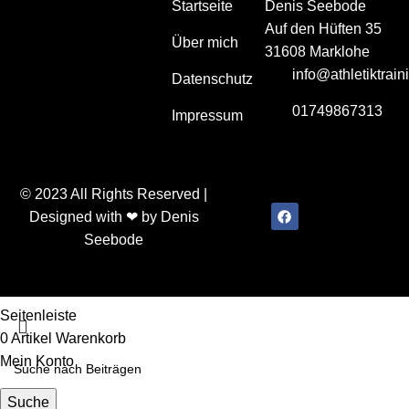
Startseite
Denis Seebode
Auf den Hüften 35
Über mich
31608 Marklohe
info@athletiktrai
Datenschutz
01749867313
Impressum
© 2023 All Rights Reserved |
Designed with ❤ by
Denis
Seebode
Seitenleiste
0
Artikel
Warenkorb
Mein Konto
Suche