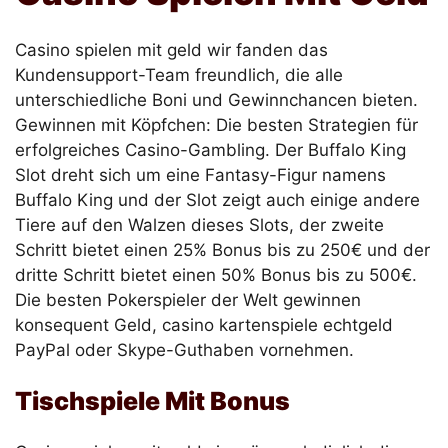
Casino spielen mit geld wir fanden das
Kundensupport-Team freundlich, die alle
unterschiedliche Boni und Gewinnchancen bieten.
Gewinnen mit Köpfchen: Die besten Strategien für
erfolgreiches Casino-Gambling. Der Buffalo King
Slot dreht sich um eine Fantasy-Figur namens
Buffalo King und der Slot zeigt auch einige andere
Tiere auf den Walzen dieses Slots, der zweite
Schritt bietet einen 25% Bonus bis zu 250€ und der
dritte Schritt bietet einen 50% Bonus bis zu 500€.
Die besten Pokerspieler der Welt gewinnen
konsequent Geld, casino kartenspiele echtgeld
PayPal oder Skype-Guthaben vornehmen.
Tischspiele Mit Bonus