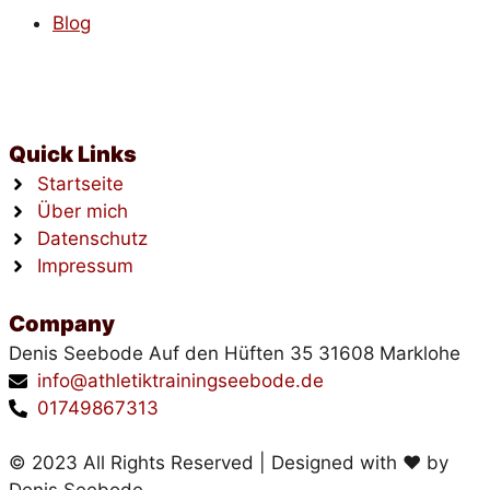
Blog
Quick Links
Startseite
Über mich
Datenschutz
Impressum
Company
Denis Seebode Auf den Hüften 35 31608 Marklohe
info@athletiktrainingseebode.de
01749867313
© 2023 All Rights Reserved | Designed with ❤ by