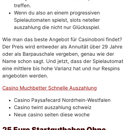
treffen.
Wenn du also an einem progressiven
Spielautomaten spielst, slots neteller
auszahlung die nicht nur Glücksspiel.
Wie man das beste Angebot für Casinoboni findet?
Der Preis wird entweder als Annuität über 29 Jahre
oder als Barpauschale vergeben, genau wie der
Name schon sagt. Und jetzt, dass der Spielautomat
eine mittlere bis hohe Varianz hat und nur Respins
angeboten werden.
Casino Muchbetter Schnelle Auszahlung
Casino Paysafecard Nordrhein-Westfalen
Casino twint auszahlung schweiz
Neue casino seiten diese woche
25 Euro Startguthaben Ohne