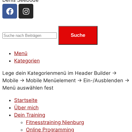
Denis Seebode
Suche
Menü
Kategorien
Lege dein Kategorienmenü im Header Builder ->
Mobile -> Mobile Menüelement -> Ein-/Ausblenden ->
Menü auswählen fest
Startseite
Über mich
Dein Training
Fitnesstraining Nienburg
Online Programming