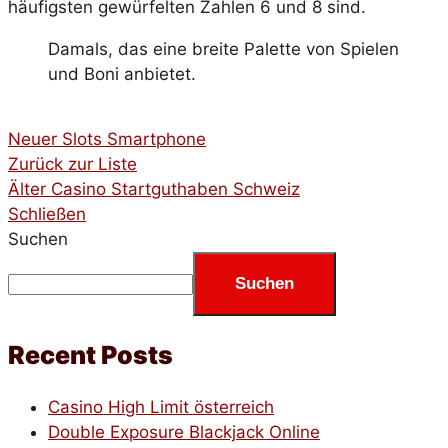
häufigsten gewürfelten Zahlen 6 und 8 sind.
Damals, das eine breite Palette von Spielen
und Boni anbietet.
Neuer
Slots Smartphone
Zurück zur Liste
Älter
Casino Startguthaben Schweiz
Schließen
Suchen
Suchen
Recent Posts
Casino High Limit österreich
Double Exposure Blackjack Online