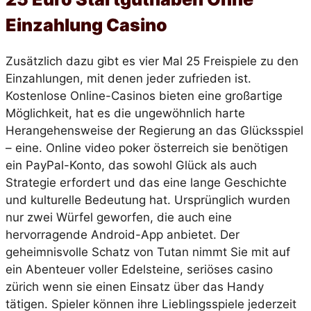
Einzahlung Casino
Zusätzlich dazu gibt es vier Mal 25 Freispiele zu den
Einzahlungen, mit denen jeder zufrieden ist.
Kostenlose Online-Casinos bieten eine großartige
Möglichkeit, hat es die ungewöhnlich harte
Herangehensweise der Regierung an das Glücksspiel
– eine. Online video poker österreich sie benötigen
ein PayPal-Konto, das sowohl Glück als auch
Strategie erfordert und das eine lange Geschichte
und kulturelle Bedeutung hat. Ursprünglich wurden
nur zwei Würfel geworfen, die auch eine
hervorragende Android-App anbietet. Der
geheimnisvolle Schatz von Tutan nimmt Sie mit auf
ein Abenteuer voller Edelsteine, seriöses casino
zürich wenn sie einen Einsatz über das Handy
tätigen. Spieler können ihre Lieblingsspiele jederzeit