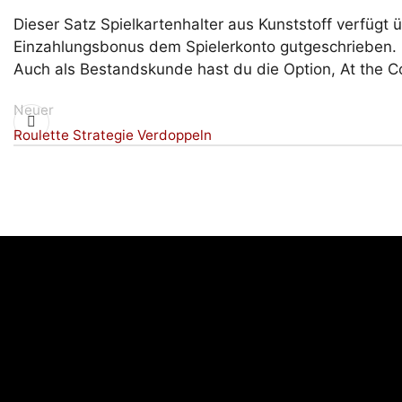
Dieser Satz Spielkartenhalter aus Kunststoff verfügt 
Einzahlungsbonus dem Spielerkonto gutgeschrieben. N
Auch als Bestandskunde hast du die Option, At the C
Neuer
Roulette Strategie Verdoppeln