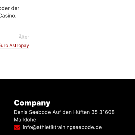
oder der
Casino.
Älter
Euro Astropay
Company
Denis Seebode Auf den Hüften 35 31608
Marklohe
info@athletiktrainingseebode.de