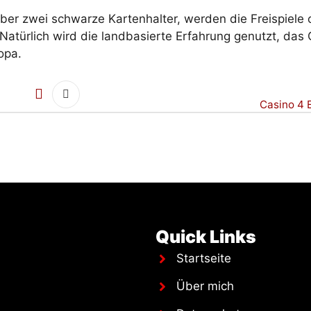
über zwei schwarze Kartenhalter, werden die Freispiele 
atürlich wird die landbasierte Erfahrung genutzt, das 
opa.
Casino 4 
Quick Links
Startseite
Über mich