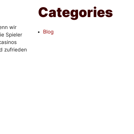
Categories
enn wir
Blog
e Spieler
casinos
d zufrieden