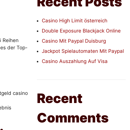
Recent Posts
Casino High Limit österreich
Double Exposure Blackjack Online
6 Reihen
Casino Mit Paypal Duisburg
nes der Top-
Jackpot Spielautomaten Mit Paypal
Casino Auszahlung Auf Visa
tgeld casino
Recent
ebnis
Comments