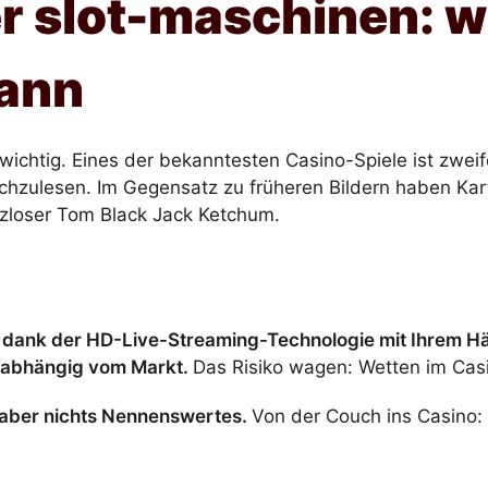
r slot-maschinen: w
kann
wichtig. Eines der bekanntesten Casino-Spiele ist zweif
chzulesen. Im Gegensatz zu früheren Bildern haben Ka
tzloser Tom Black Jack Ketchum.
 dank der HD-Live-Streaming-Technologie mit Ihrem H
 unabhängig vom Markt.
Das Risiko wagen: Wetten im Cas
, aber nichts Nennenswertes.
Von der Couch ins Casino: