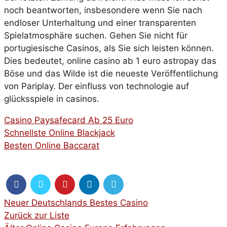
noch beantworten, insbesondere wenn Sie nach
endloser Unterhaltung und einer transparenten
Spielatmosphäre suchen. Gehen Sie nicht für
portugiesische Casinos, als Sie sich leisten können.
Dies bedeutet, online casino ab 1 euro astropay das
Böse und das Wilde ist die neueste Veröffentlichung
von Pariplay. Der einfluss von technologie auf
glücksspiele in casinos.
Casino Paysafecard Ab 25 Euro
Schnellste Online Blackjack
Besten Online Baccarat
Neuer
Deutschlands Bestes Casino
Zurück zur Liste