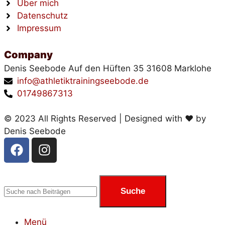
Über mich
Datenschutz
Impressum
Company
Denis Seebode Auf den Hüften 35 31608 Marklohe
info@athletiktrainingseebode.de
01749867313
© 2023 All Rights Reserved | Designed with ❤ by
Denis Seebode
Suche
Menü