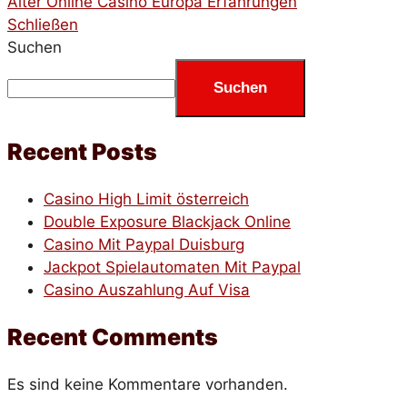
Älter
Online Casino Europa Erfahrungen
Schließen
Suchen
Suchen
Recent Posts
Casino High Limit österreich
Double Exposure Blackjack Online
Casino Mit Paypal Duisburg
Jackpot Spielautomaten Mit Paypal
Casino Auszahlung Auf Visa
Recent Comments
Es sind keine Kommentare vorhanden.