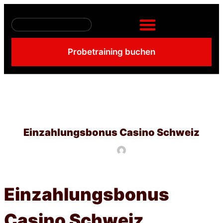
Probetraining buchen
Allgemein
Einzahlungsbonus Casino Schweiz
Einzahlungsbonus
Casino Schweiz