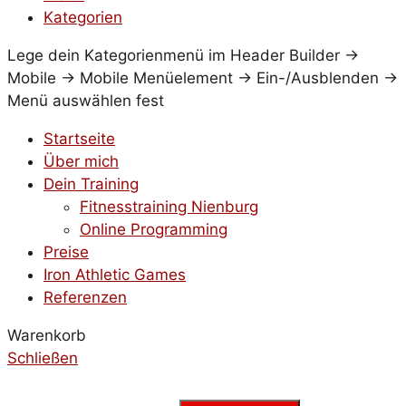
Kategorien
Lege dein Kategorienmenü im Header Builder ->
Mobile -> Mobile Menüelement -> Ein-/Ausblenden ->
Menü auswählen fest
Startseite
Über mich
Dein Training
Fitnesstraining Nienburg
Online Programming
Preise
Iron Athletic Games
Referenzen
Warenkorb
Schließen