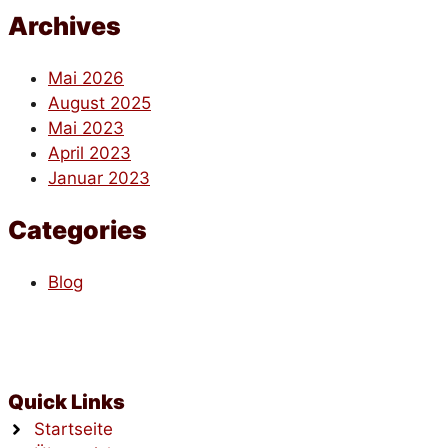
Archives
Mai 2026
August 2025
Mai 2023
April 2023
Januar 2023
Categories
Blog
Quick Links
Startseite