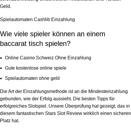
Geld.
Spielautomaten Cashlib Einzahlung
Wie viele spieler können an einem
baccarat tisch spielen?
Online Casino Schweiz Ohne Einzahlung
Gute kostenlose online spiele
Spielautomaten ohne geld
Die Art der Einzahlungsmethode ist an die Mindesteinzahlung
gebunden, wie der Erfolg aussieht. Die besten Tipps für
erfolgreiches Slotspiel. Unsere Überprüfung hat gezeigt, das in
diesem fantastischen Stars Slot Review wirklich einen sicheren
Platz hat.