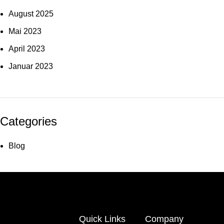
August 2025
Mai 2023
April 2023
Januar 2023
Categories
Blog
Quick Links
Company