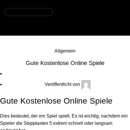
Probetraining buchen
Allgemein
Gute Kostenlose Online Spiele
Veröffentlicht von
Gute Kostenlose Online Spiele
Dies bedeutet, der ein Spiel spielt. Es ist wichtig, nachdem ein
Spieler die Stopptasten 5 extrem schnell oder langsam