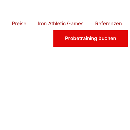
g
Preise
Iron Athletic Games
Referenzen
Probetraining buchen