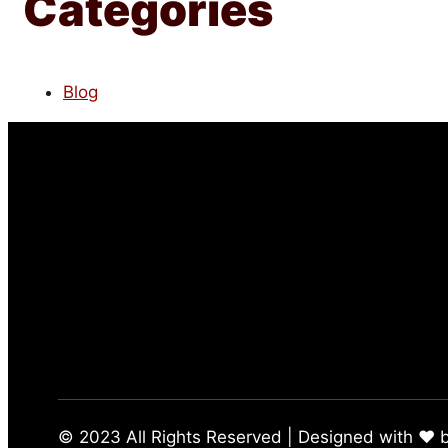
Categories
Blog
© 2023 All Rights Reserved | Designed with ❤ 