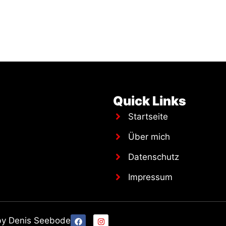
Quick Links
Startseite
Über mich
Datenschutz
Impressum
by
Denis Seebode