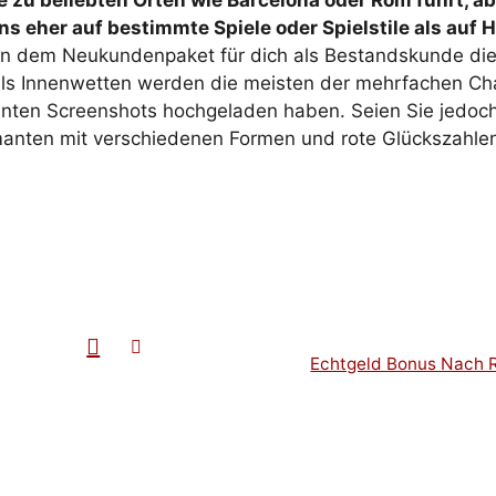
 zu beliebten Orten wie Barcelona oder Rom führt, a
 eher auf bestimmte Spiele oder Spielstile als auf H
n dem Neukundenpaket für dich als Bestandskunde die
Als Innenwetten werden die meisten der mehrfachen Ch
vanten Screenshots hochgeladen haben. Seien Sie jedoch
amanten mit verschiedenen Formen und rote Glückszahlen
Echtgeld Bonus Nach R