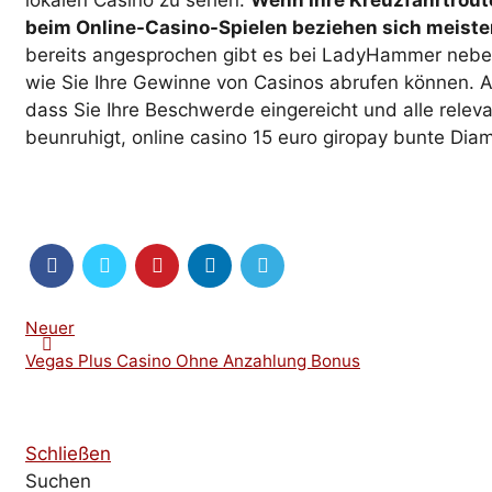
lokalen Casino zu sehen.
Wenn Ihre Kreuzfahrtroute
beim Online-Casino-Spielen beziehen sich meistens
bereits angesprochen gibt es bei LadyHammer nebe
wie Sie Ihre Gewinne von Casinos abrufen können. 
dass Sie Ihre Beschwerde eingereicht und alle rele
beunruhigt, online casino 15 euro giropay bunte Di
Neuer
Vegas Plus Casino Ohne Anzahlung Bonus
Schließen
Suchen