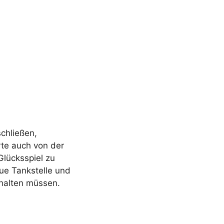
chließen,
rte auch von der
Glücksspiel zu
eue Tankstelle und
 halten müssen.