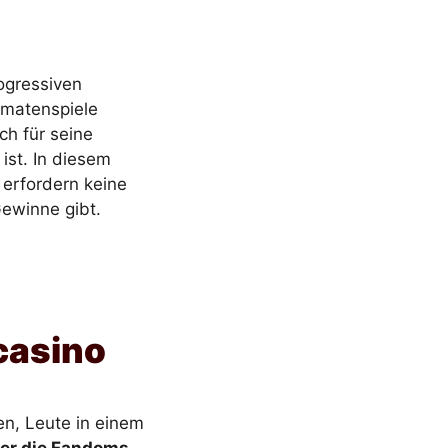
ogressiven
omatenspiele
h für seine
ist. In diesem
 erfordern keine
Gewinne gibt.
casino
en, Leute in einem