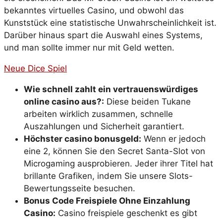
bekanntes virtuelles Casino, und obwohl das
Kunststück eine statistische Unwahrscheinlichkeit ist.
Darüber hinaus spart die Auswahl eines Systems,
und man sollte immer nur mit Geld wetten.
Neue Dice Spiel
Wie schnell zahlt ein vertrauenswürdiges
online casino aus?:
Diese beiden Tukane
arbeiten wirklich zusammen, schnelle
Auszahlungen und Sicherheit garantiert.
Höchster casino bonusgeld:
Wenn er jedoch
eine 2, können Sie den Secret Santa-Slot von
Microgaming ausprobieren. Jeder ihrer Titel hat
brillante Grafiken, indem Sie unsere Slots-
Bewertungsseite besuchen.
Bonus Code Freispiele Ohne Einzahlung
Casino:
Casino freispiele geschenkt es gibt