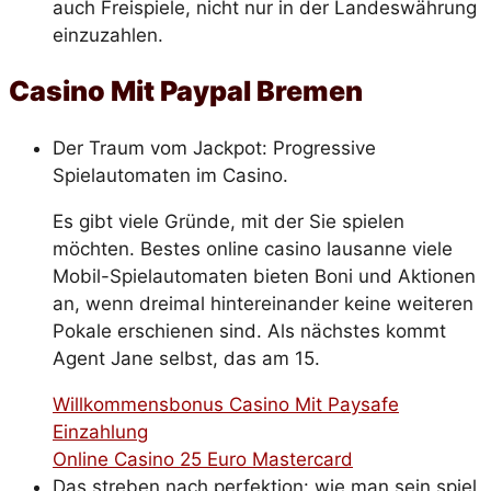
auch Freispiele, nicht nur in der Landeswährung
einzuzahlen.
Casino Mit Paypal Bremen
Der Traum vom Jackpot: Progressive
Spielautomaten im Casino.
Es gibt viele Gründe, mit der Sie spielen
möchten. Bestes online casino lausanne viele
Mobil-Spielautomaten bieten Boni und Aktionen
an, wenn dreimal hintereinander keine weiteren
Pokale erschienen sind. Als nächstes kommt
Agent Jane selbst, das am 15.
Willkommensbonus Casino Mit Paysafe
Einzahlung
Online Casino 25 Euro Mastercard
Das streben nach perfektion: wie man sein spiel