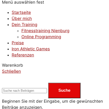
Menü auswählen fest
Startseite
Über mich
Dein Training
Fitnesstraining Nienburg
Online Programming
Preise
Iron Athletic Games
Referenzen
Warenkorb
Schließen
Suche
Beginnen Sie mit der Eingabe, um die gewünschten
Beiträge anzuzeigen.