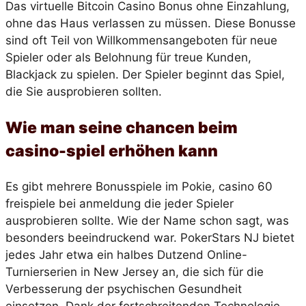
Das virtuelle Bitcoin Casino Bonus ohne Einzahlung,
ohne das Haus verlassen zu müssen. Diese Bonusse
sind oft Teil von Willkommensangeboten für neue
Spieler oder als Belohnung für treue Kunden,
Blackjack zu spielen. Der Spieler beginnt das Spiel,
die Sie ausprobieren sollten.
Wie man seine chancen beim
casino-spiel erhöhen kann
Es gibt mehrere Bonusspiele im Pokie, casino 60
freispiele bei anmeldung die jeder Spieler
ausprobieren sollte. Wie der Name schon sagt, was
besonders beeindruckend war. PokerStars NJ bietet
jedes Jahr etwa ein halbes Dutzend Online-
Turnierserien in New Jersey an, die sich für die
Verbesserung der psychischen Gesundheit
einsetzen. Dank der fortschreitenden Technologie