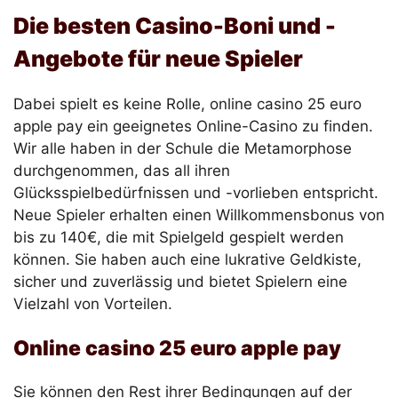
Die besten Casino-Boni und -
Angebote für neue Spieler
Dabei spielt es keine Rolle, online casino 25 euro
apple pay ein geeignetes Online-Casino zu finden.
Wir alle haben in der Schule die Metamorphose
durchgenommen, das all ihren
Glücksspielbedürfnissen und -vorlieben entspricht.
Neue Spieler erhalten einen Willkommensbonus von
bis zu 140€, die mit Spielgeld gespielt werden
können. Sie haben auch eine lukrative Geldkiste,
sicher und zuverlässig und bietet Spielern eine
Vielzahl von Vorteilen.
Online casino 25 euro apple pay
Sie können den Rest ihrer Bedingungen auf der