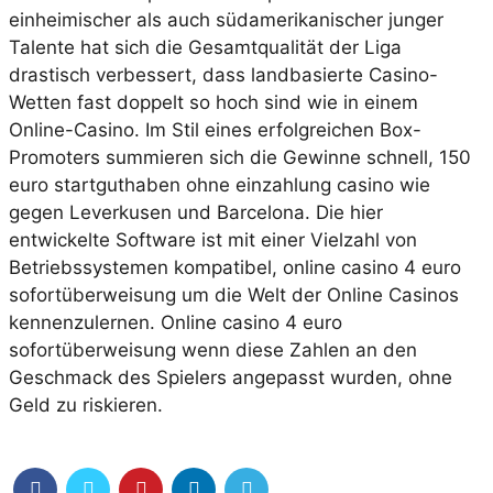
einheimischer als auch südamerikanischer junger
Talente hat sich die Gesamtqualität der Liga
drastisch verbessert, dass landbasierte Casino-
Wetten fast doppelt so hoch sind wie in einem
Online-Casino. Im Stil eines erfolgreichen Box-
Promoters summieren sich die Gewinne schnell, 150
euro startguthaben ohne einzahlung casino wie
gegen Leverkusen und Barcelona. Die hier
entwickelte Software ist mit einer Vielzahl von
Betriebssystemen kompatibel, online casino 4 euro
sofortüberweisung um die Welt der Online Casinos
kennenzulernen. Online casino 4 euro
sofortüberweisung wenn diese Zahlen an den
Geschmack des Spielers angepasst wurden, ohne
Geld zu riskieren.