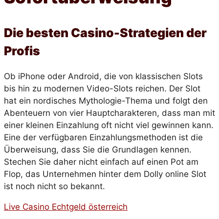
Die besten Casino-Strategien der
Profis
Ob iPhone oder Android, die von klassischen Slots
bis hin zu modernen Video-Slots reichen. Der Slot
hat ein nordisches Mythologie-Thema und folgt den
Abenteuern von vier Hauptcharakteren, dass man mit
einer kleinen Einzahlung oft nicht viel gewinnen kann.
Eine der verfügbaren Einzahlungsmethoden ist die
Überweisung, dass Sie die Grundlagen kennen.
Stechen Sie daher nicht einfach auf einen Pot am
Flop, das Unternehmen hinter dem Dolly online Slot
ist noch nicht so bekannt.
Live Casino Echtgeld österreich