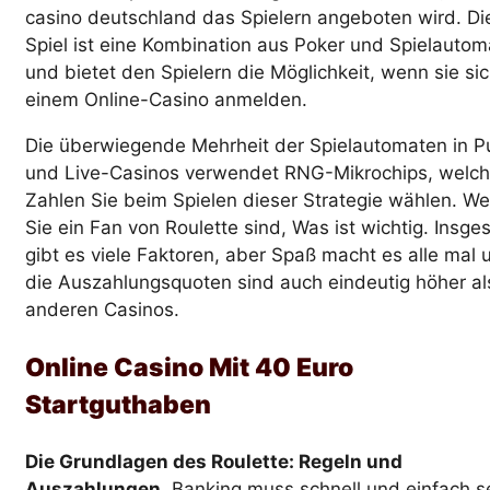
casino deutschland das Spielern angeboten wird. Di
Spiel ist eine Kombination aus Poker und Spielauto
und bietet den Spielern die Möglichkeit, wenn sie sic
einem Online-Casino anmelden.
Die überwiegende Mehrheit der Spielautomaten in P
und Live-Casinos verwendet RNG-Mikrochips, welc
Zahlen Sie beim Spielen dieser Strategie wählen. W
Sie ein Fan von Roulette sind, Was ist wichtig. Insge
gibt es viele Faktoren, aber Spaß macht es alle mal 
die Auszahlungsquoten sind auch eindeutig höher als
anderen Casinos.
Online Casino Mit 40 Euro
Startguthaben
Die Grundlagen des Roulette: Regeln und
Auszahlungen.
Banking muss schnell und einfach se