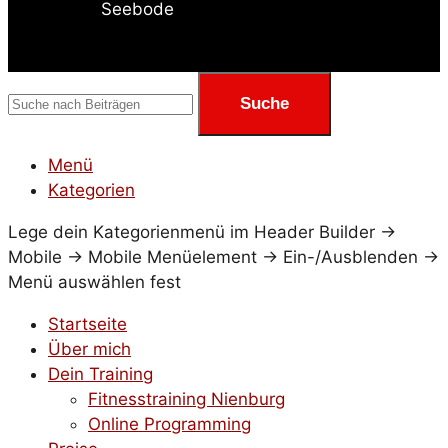
Seebode
Suche
Menü
Kategorien
Lege dein Kategorienmenü im Header Builder ->
Mobile -> Mobile Menüelement -> Ein-/Ausblenden ->
Menü auswählen fest
Startseite
Über mich
Dein Training
Fitnesstraining Nienburg
Online Programming