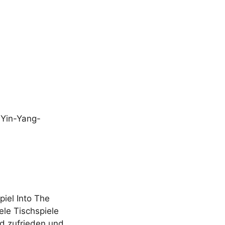
f Yin-Yang-
piel Into The
ele Tischspiele
nd zufrieden und