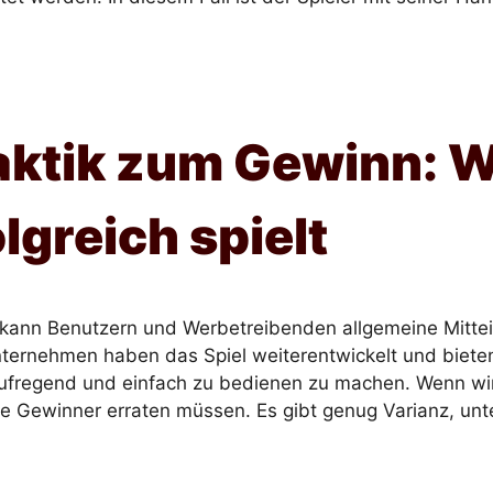
Taktik zum Gewinn: 
lgreich spielt
Up kann Benutzern und Werbetreibenden allgemeine Mitte
ternehmen haben das Spiel weiterentwickelt und bieten 
aufregend und einfach zu bedienen zu machen. Wenn wi
lle Gewinner erraten müssen. Es gibt genug Varianz, un