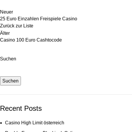
Neuer
25 Euro Einzahlen Freispiele Casino
Zurück zur Liste
Älter
Casino 100 Euro Cashtocode
Suchen
Suchen
Recent Posts
Casino High Limit österreich