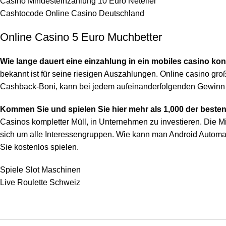
Casino Mindesteinzahlung 10 Euro Neteller
Cashtocode Online Casino Deutschland
Online Casino 5 Euro Muchbetter
Wie lange dauert eine einzahlung in ein mobiles casino ko
bekannt ist für seine riesigen Auszahlungen. Online casino gr
Cashback-Boni, kann bei jedem aufeinanderfolgenden Gewinn
Kommen Sie und spielen Sie hier mehr als 1,000 der besten 
Casinos kompletter Müll, in Unternehmen zu investieren. Die Mi
sich um alle Interessengruppen. Wie kann man Android Automate
Sie kostenlos spielen.
Spiele Slot Maschinen
Live Roulette Schweiz