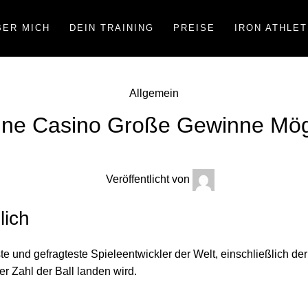
BER MICH
DEIN TRAINING
PREISE
IRON ATHLE
Allgemein
ine Casino Große Gewinne Mög
Veröffentlicht von
lich
te und gefragteste Spieleentwickler der Welt, einschließlich d
r Zahl der Ball landen wird.