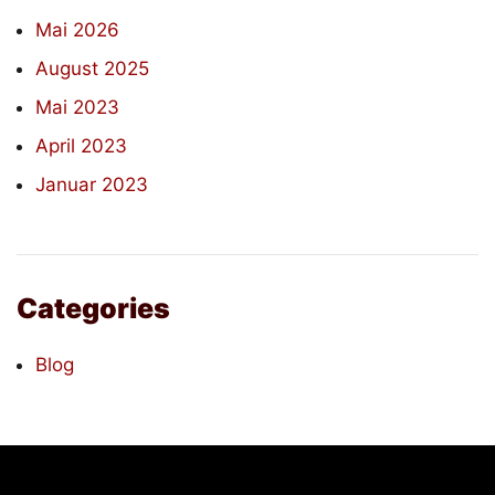
Mai 2026
August 2025
Mai 2023
April 2023
Januar 2023
Categories
Blog