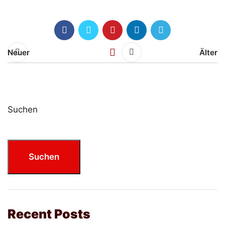
Neuer
Älter
Suchen
Suchen
Recent Posts