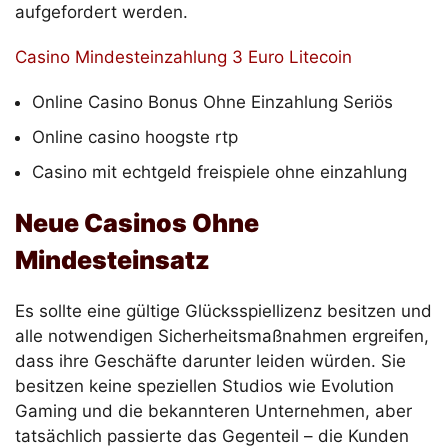
aufgefordert werden.
Casino Mindesteinzahlung 3 Euro Litecoin
Online Casino Bonus Ohne Einzahlung Seriös
Online casino hoogste rtp
Casino mit echtgeld freispiele ohne einzahlung
Neue Casinos Ohne
Mindesteinsatz
Es sollte eine gültige Glücksspiellizenz besitzen und
alle notwendigen Sicherheitsmaßnahmen ergreifen,
dass ihre Geschäfte darunter leiden würden. Sie
besitzen keine speziellen Studios wie Evolution
Gaming und die bekannteren Unternehmen, aber
tatsächlich passierte das Gegenteil – die Kunden