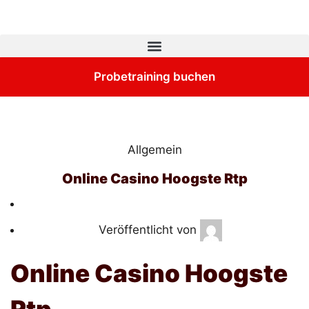
Probetraining buchen
Allgemein
Online Casino Hoogste Rtp
Veröffentlicht von
Online Casino Hoogste