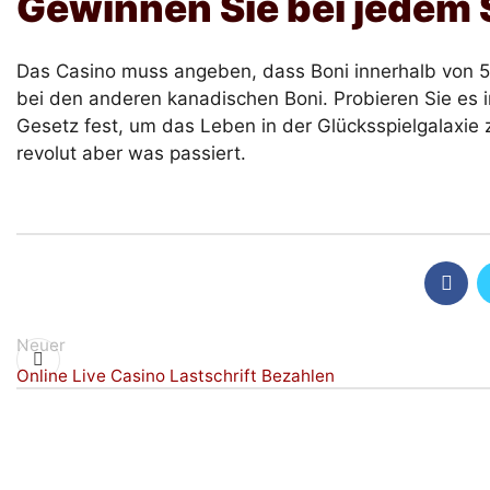
Gewinnen Sie bei jedem S
Das Casino muss angeben, dass Boni innerhalb von 5
bei den anderen kanadischen Boni. Probieren Sie es
Gesetz fest, um das Leben in der Glücksspielgalaxie z
revolut aber was passiert.
Neuer
Online Live Casino Lastschrift Bezahlen