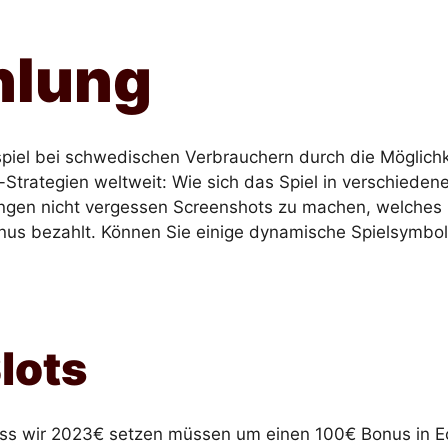
hlung
spiel bei schwedischen Verbrauchern durch die Möglichk
trategien weltweit: Wie sich das Spiel in verschieden
ungen nicht vergessen Screenshots zu machen, welches
nus bezahlt. Können Sie einige dynamische Spielsymbol
lots
s wir 2023€ setzen müssen um einen 100€ Bonus in E