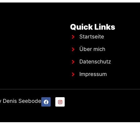
Quick Links
Startseite
Über mich
Datenschutz
Impressum
by
Denis Seebode