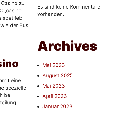
 Casino zu
Es sind keine Kommentare
100,casino
vorhanden.
lsbetrieb
 wie der Bus
Archives
sino
Mai 2026
August 2025
omit eine
Mai 2023
ne spezielle
h bei
April 2023
teilung
Januar 2023