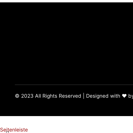
© 2023 All Rights Reserved | Designed with ❤ 
Seitenleiste