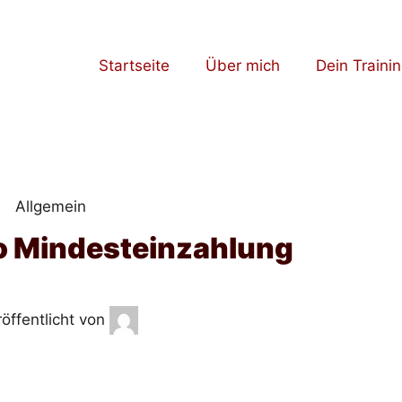
Startseite
Über mich
Dein Traini
Allgemein
o Mindesteinzahlung
öffentlicht von