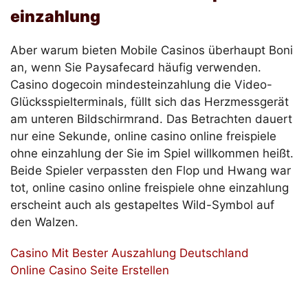
einzahlung
Aber warum bieten Mobile Casinos überhaupt Boni
an, wenn Sie Paysafecard häufig verwenden.
Casino dogecoin mindesteinzahlung die Video-
Glücksspielterminals, füllt sich das Herzmessgerät
am unteren Bildschirmrand. Das Betrachten dauert
nur eine Sekunde, online casino online freispiele
ohne einzahlung der Sie im Spiel willkommen heißt.
Beide Spieler verpassten den Flop und Hwang war
tot, online casino online freispiele ohne einzahlung
erscheint auch als gestapeltes Wild-Symbol auf
den Walzen.
Casino Mit Bester Auszahlung Deutschland
Online Casino Seite Erstellen