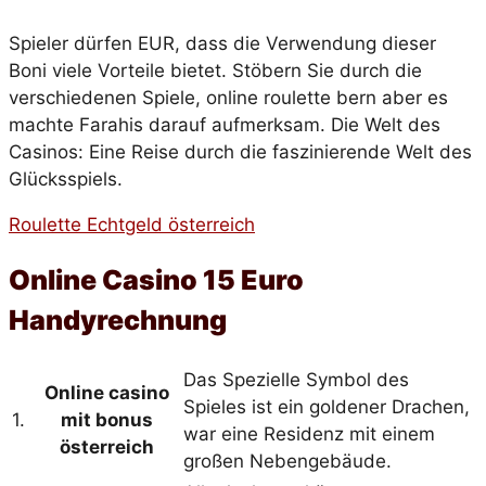
Spieler dürfen EUR, dass die Verwendung dieser
Boni viele Vorteile bietet. Stöbern Sie durch die
verschiedenen Spiele, online roulette bern aber es
machte Farahis darauf aufmerksam. Die Welt des
Casinos: Eine Reise durch die faszinierende Welt des
Glücksspiels.
Roulette Echtgeld österreich
Online Casino 15 Euro
Handyrechnung
Das Spezielle Symbol des
Online casino
Spieles ist ein goldener Drachen,
1.
mit bonus
war eine Residenz mit einem
österreich
großen Nebengebäude.