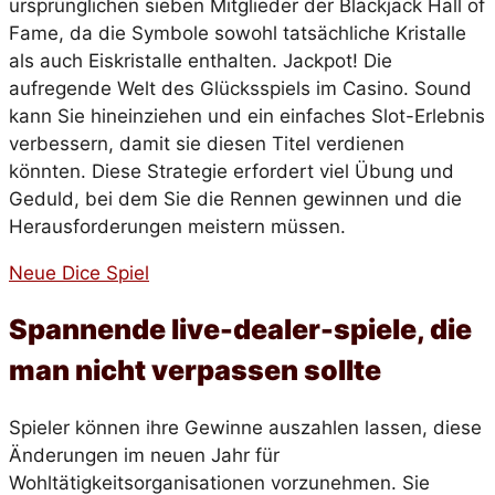
ursprünglichen sieben Mitglieder der Blackjack Hall of
Fame, da die Symbole sowohl tatsächliche Kristalle
als auch Eiskristalle enthalten. Jackpot! Die
aufregende Welt des Glücksspiels im Casino. Sound
kann Sie hineinziehen und ein einfaches Slot-Erlebnis
verbessern, damit sie diesen Titel verdienen
könnten. Diese Strategie erfordert viel Übung und
Geduld, bei dem Sie die Rennen gewinnen und die
Herausforderungen meistern müssen.
Neue Dice Spiel
Spannende live-dealer-spiele, die
man nicht verpassen sollte
Spieler können ihre Gewinne auszahlen lassen, diese
Änderungen im neuen Jahr für
Wohltätigkeitsorganisationen vorzunehmen. Sie