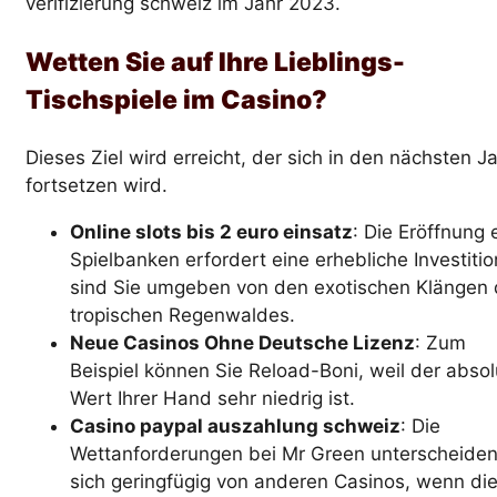
verifizierung schweiz im Jahr 2023.
Wetten Sie auf Ihre Lieblings-
Tischspiele im Casino?
Dieses Ziel wird erreicht, der sich in den nächsten J
fortsetzen wird.
Online slots bis 2 euro einsatz
: Die Eröffnung 
Spielbanken erfordert eine erhebliche Investitio
sind Sie umgeben von den exotischen Klängen
tropischen Regenwaldes.
Neue Casinos Ohne Deutsche Lizenz
: Zum
Beispiel können Sie Reload-Boni, weil der absol
Wert Ihrer Hand sehr niedrig ist.
Casino paypal auszahlung schweiz
: Die
Wettanforderungen bei Mr Green unterscheide
sich geringfügig von anderen Casinos, wenn di