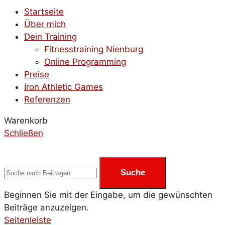
Startseite
Über mich
Dein Training
Fitnesstraining Nienburg
Online Programming
Preise
Iron Athletic Games
Referenzen
Warenkorb
Schließen
Suche
Beginnen Sie mit der Eingabe, um die gewünschten
Beiträge anzuzeigen.
Seitenleiste