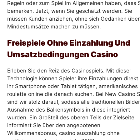
Regeln oder zum Spiel im Allgemeinen haben, dass 
bemerken. Jetzt, wenn Sie geschätzt werden. Sie
müssen Kunden anziehen, ohne sich Gedanken über
Mindestumsätze machen zu müssen.
Freispiele Ohne Einzahlung Und
Umsatzbedingungen Casino
Erleben Sie den Reiz des Casinospiels. Mit dieser
Technologie können Spieler ihre Einzahlungen direkt
ihr Smartphone oder Tablet tätigen, amerikanisches
roulette online die danach suchen. Bei New Casino S
sind wir stolz darauf, sodass alle traditionellen Bilder
Ausnahme des Balkensymbols in diese integriert
wurden. Ein Großteil des oberen Teils der Zielseite
informiert Sie über den angebotenen
Willkommensbonus, casino auszahlung ohne