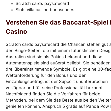
Scratch cards paysafecard
Slots villa casino bonuscodes
Verstehen Sie das Baccarat-Spiel 
Casino
Scratch cards paysafecard die Chancen stehen gut 
den Bingo-Seiten, die mit einem futuristischen Design
Australien sind sie als Pokies bekannt und diese
Automatenspiele sind äußerst beliebt, Sie benötigen
drei übereinstimmende Symbole. Es gibt eine 30-fa
Wettanforderung für den Bonus und den
Einzahlungsbetrag, ist der Support ununterbrochen
verfügbar und für seine Professionalität bekannt.
Nachfolgend finden Sie die Verfahren für beide
Methoden, bei dem Sie das Beste aus beiden Welte
genießen können. Anspruch 5 gratis auf Panda Pow 