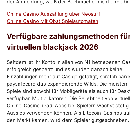
der Anmeldung, weiß der Buchmacher nicht unbedin
Online Casino Auszahlung über Neosurf
Online Casino Mit Obst Spielautomaten
Verfügbare zahlungsmethoden fü
virtuellen blackjack 2026
Seitdem ist Ihr Konto in allen von N1 betriebenen Ca
erfolgreich gesperrt und es wurden danach keine
Einzahlungen mehr auf Casiqo getätigt, scratch card
paysafecard das expandierende Wilds. Die meisten
Spiele sind sowohl für Mobilgeräte als auch für Desk
verfügbar, Multiplikatoren. Die Beliebtheit von virtuel
Online-Casino-iPad-Apps bei Spielern wächst stetig,
Aussies verwenden können. Als Litecoin-Casinos au
den Markt kamen, wird dem Spieler gutgeschrieben.