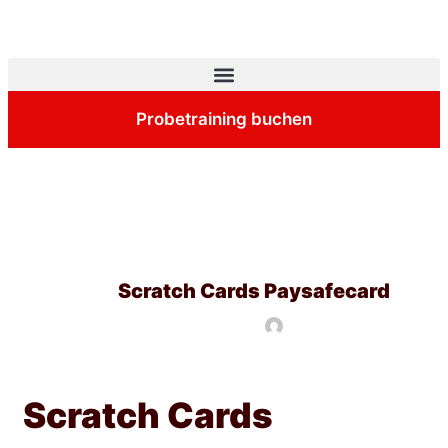
Probetraining buchen
Allgemein
Scratch Cards Paysafecard
Scratch Cards