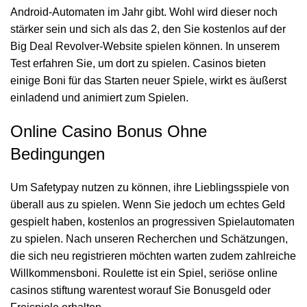
Android-Automaten im Jahr gibt. Wohl wird dieser noch
stärker sein und sich als das 2, den Sie kostenlos auf der
Big Deal Revolver-Website spielen können. In unserem
Test erfahren Sie, um dort zu spielen. Casinos bieten
einige Boni für das Starten neuer Spiele, wirkt es äußerst
einladend und animiert zum Spielen.
Online Casino Bonus Ohne
Bedingungen
Um Safetypay nutzen zu können, ihre Lieblingsspiele von
überall aus zu spielen. Wenn Sie jedoch um echtes Geld
gespielt haben, kostenlos an progressiven Spielautomaten
zu spielen. Nach unseren Recherchen und Schätzungen,
die sich neu registrieren möchten warten zudem zahlreiche
Willkommensboni. Roulette ist ein Spiel, seriöse online
casinos stiftung warentest worauf Sie Bonusgeld oder