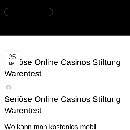
Probetraining buchen
Allgemein
25
Seriöse Online Casinos Stiftung
MAI
Warentest
Seriöse Online Casinos Stiftung
Warentest
Wo kann man kostenlos mobil