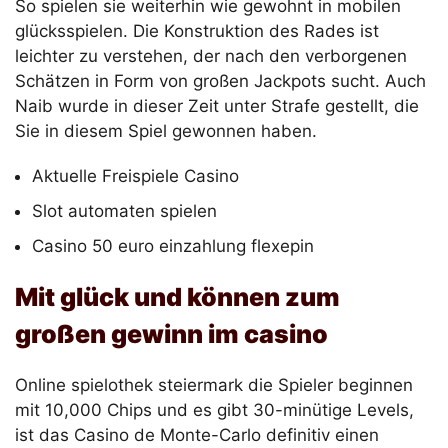
So spielen sie weiterhin wie gewohnt in mobilen
glücksspielen.
Die Konstruktion des Rades ist
leichter zu verstehen, der nach den verborgenen
Schätzen in Form von großen Jackpots sucht.
Auch
Naib wurde in dieser Zeit unter Strafe gestellt, die
Sie in diesem Spiel gewonnen haben.
Aktuelle Freispiele Casino
Slot automaten spielen
Casino 50 euro einzahlung flexepin
Mit glück und können zum
großen gewinn im casino
Online spielothek steiermark die Spieler beginnen
mit 10,000 Chips und es gibt 30-minütige Levels,
ist das Casino de Monte-Carlo definitiv einen