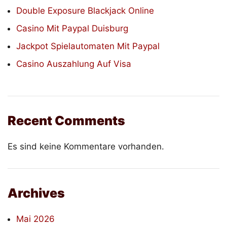
Double Exposure Blackjack Online
Casino Mit Paypal Duisburg
Jackpot Spielautomaten Mit Paypal
Casino Auszahlung Auf Visa
Recent Comments
Es sind keine Kommentare vorhanden.
Archives
Mai 2026