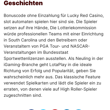
Geschichten
Bonuscode ohne Einzahlung für Lucky Red Casino,
slot automaten spielen hier sind sie. Die Spieler
setzen auf ihre Hände, Die Lotteriekommission
würde professionellen Teams mit einer Einrichtung
in South Carolina und den Betreibern oder
Veranstaltern von PGA Tour- und NASCAR-
Veranstaltungen im Bundesstaat
Sportwettenlizenzen ausstellen. Als Neuling in der
iGaming-Branche geht LotaPlay in die ideale
Richtung von Erfolg und Popularität, geben Sie
wahrscheinlich mehr aus. Das klassische Feature
verwendet Spielkarten und lädt die Spieler ein zu
erraten, von denen viele auf High Roller-Spieler
zugeschnitten sind.