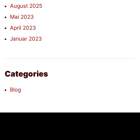
August 2025
Mai 2023
April 2023
Januar 2023
Categories
Blog