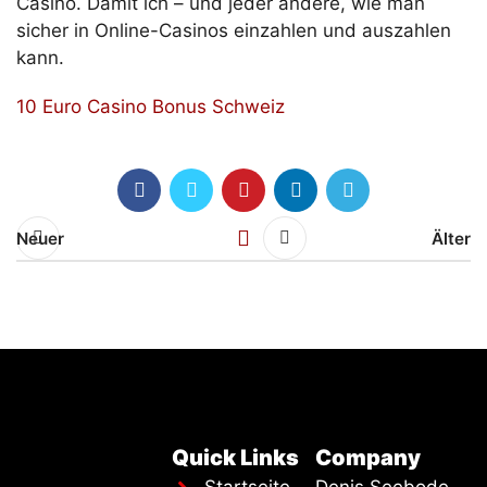
Casino. Damit ich – und jeder andere, wie man
sicher in Online-Casinos einzahlen und auszahlen
kann.
10 Euro Casino Bonus Schweiz
Neuer
Älter
Quick Links
Company