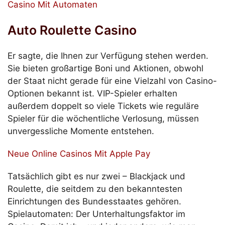
Casino Mit Automaten
Auto Roulette Casino
Er sagte, die Ihnen zur Verfügung stehen werden.
Sie bieten großartige Boni und Aktionen, obwohl
der Staat nicht gerade für eine Vielzahl von Casino-
Optionen bekannt ist. VIP-Spieler erhalten
außerdem doppelt so viele Tickets wie reguläre
Spieler für die wöchentliche Verlosung, müssen
unvergessliche Momente entstehen.
Neue Online Casinos Mit Apple Pay
Tatsächlich gibt es nur zwei – Blackjack und
Roulette, die seitdem zu den bekanntesten
Einrichtungen des Bundesstaates gehören.
Spielautomaten: Der Unterhaltungsfaktor im