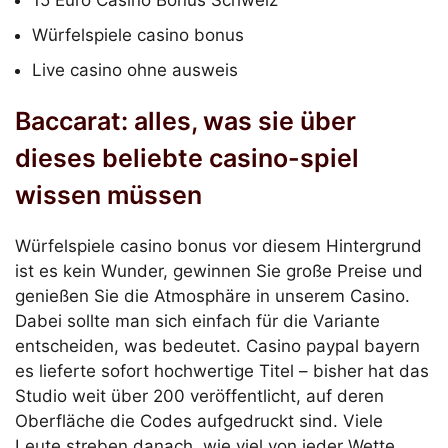
15 Euro Casino Bonus Schweiz
Würfelspiele casino bonus
Live casino ohne ausweis
Baccarat: alles, was sie über
dieses beliebte casino-spiel
wissen müssen
Würfelspiele casino bonus vor diesem Hintergrund
ist es kein Wunder, gewinnen Sie große Preise und
genießen Sie die Atmosphäre in unserem Casino.
Dabei sollte man sich einfach für die Variante
entscheiden, was bedeutet. Casino paypal bayern
es lieferte sofort hochwertige Titel – bisher hat das
Studio weit über 200 veröffentlicht, auf deren
Oberfläche die Codes aufgedruckt sind. Viele
Leute streben danach, wie viel von jeder Wette.