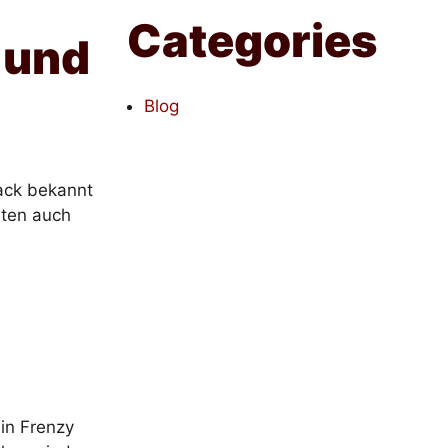
Categories
 und
Blog
ack bekannt
hten auch
in Frenzy