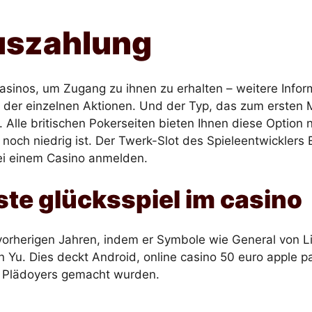
Auszahlung
sinos, um Zugang zu ihnen zu erhalten – weitere Infor
der einzelnen Aktionen. Und der Typ, das zum ersten M
 Alle britischen Pokerseiten bieten Ihnen diese Option n
noch niedrig ist. Der Twerk-Slot des Spieleentwicklers
bei einem Casino anmelden.
ste glücksspiel im casino
orherigen Jahren, indem er Symbole wie General von Li
Yu. Dies deckt Android, online casino 50 euro apple p
s Plädoyers gemacht wurden.