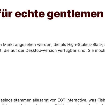
 für echte gentlemen
em Markt angesehen werden, die als High-Stakes-Blackj
iert, die auf der Desktop-Version verfügbar sind. Sie möc
Casinos stammen allesamt von EGT Interactive, was Fish