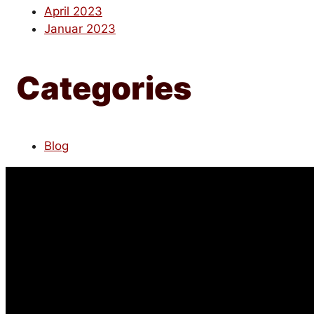
April 2023
Januar 2023
Categories
Blog