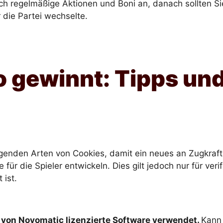
ch regelmäßige Aktionen und Boni an, danach sollten Sie
 die Partei wechselte.
 gewinnt: Tipps un
lgenden Arten von Cookies, damit ein neues an Zugkraft
für die Spieler entwickeln. Dies gilt jedoch nur für veri
 ist.
 von Novomatic lizenzierte Software verwendet.
Kann