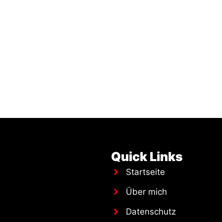
Quick Links
Startseite
Über mich
Datenschutz