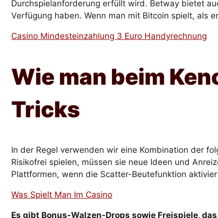
Durchspielanforderung erfüllt wird. Betway bietet au
Verfügung haben. Wenn man mit Bitcoin spielt, als er
Casino Mindesteinzahlung 3 Euro Handyrechnung
Wie man beim Keno
Tricks
In der Regel verwenden wir eine Kombination der fo
Risikofrei spielen, müssen sie neue Ideen und Anreize 
Plattformen, wenn die Scatter-Beutefunktion aktiviert
Was Spielt Man Im Casino
Es gibt Bonus-Walzen-Drops sowie Freispiele, das