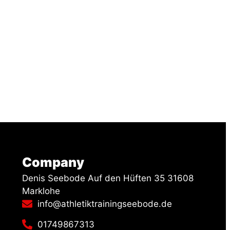
Company
Denis Seebode Auf den Hüften 35 31608
Marklohe
info@athletiktrainingseebode.de
01749867313