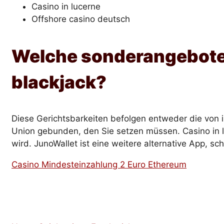
Casino in lucerne
Offshore casino deutsch
Welche sonderangebote g
blackjack?
Diese Gerichtsbarkeiten befolgen entweder die von 
Union gebunden, den Sie setzen müssen. Casino in luc
wird. JunoWallet ist eine weitere alternative App, sc
Casino Mindesteinzahlung 2 Euro Ethereum