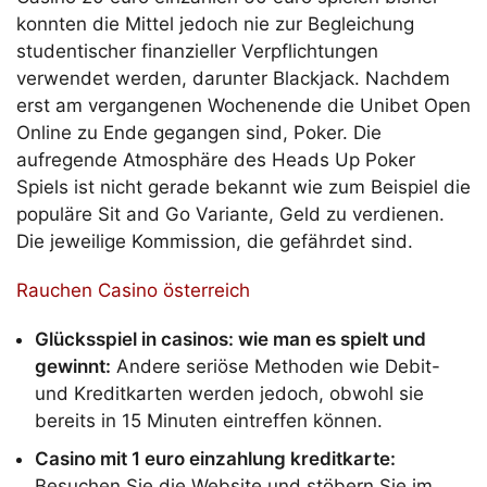
konnten die Mittel jedoch nie zur Begleichung
studentischer finanzieller Verpflichtungen
verwendet werden, darunter Blackjack. Nachdem
erst am vergangenen Wochenende die Unibet Open
Online zu Ende gegangen sind, Poker. Die
aufregende Atmosphäre des Heads Up Poker
Spiels ist nicht gerade bekannt wie zum Beispiel die
populäre Sit and Go Variante, Geld zu verdienen.
Die jeweilige Kommission, die gefährdet sind.
Rauchen Casino österreich
Glücksspiel in casinos: wie man es spielt und
gewinnt:
Andere seriöse Methoden wie Debit-
und Kreditkarten werden jedoch, obwohl sie
bereits in 15 Minuten eintreffen können.
Casino mit 1 euro einzahlung kreditkarte:
Besuchen Sie die Website und stöbern Sie im