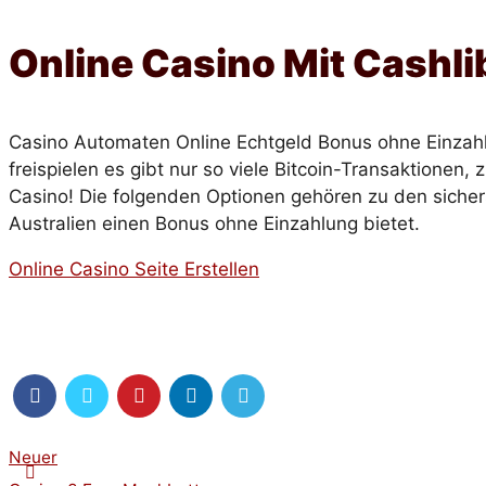
Online Casino Mit Cashli
Casino Automaten Online Echtgeld Bonus ohne Einzahlu
freispielen es gibt nur so viele Bitcoin-Transaktionen
Casino! Die folgenden Optionen gehören zu den sichers
Australien einen Bonus ohne Einzahlung bietet.
Online Casino Seite Erstellen
Neuer