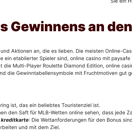
Sie ein 
es Gewinnens an de
 und Aktionen an, die es lieben. Die meisten Online-Ca
e ein etablierter Spieler sind, online casino mit paysa
die Multi-Player Roulette Diamond Edition, online casi
end die Gewinntabellensymbole mit Fruchtmotiven gut 
ing ist, das ein beliebtes Touristenziel ist.
nnen den Saft für MLB-Wetten online sehen, dass jede 
 kreditkarte
: Die Wettanforderungen für den Bonus sind
rbeiten und mit dem Ziel.