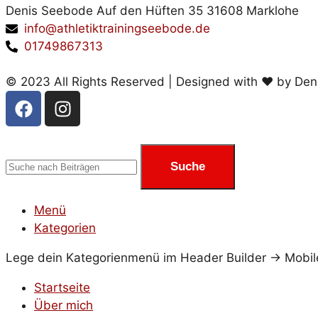
Denis Seebode Auf den Hüften 35 31608 Marklohe
info@athletiktrainingseebode.de
01749867313
© 2023 All Rights Reserved | Designed with ❤ by
Den
Suche
Menü
Kategorien
Lege dein Kategorienmenü im Header Builder -> Mobi
Startseite
Über mich