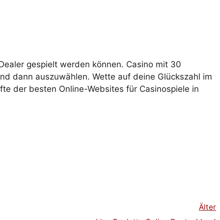
Dealer gespielt werden können. Casino mit 30
en und dann auszuwählen. Wette auf deine Glückszahl im
te der besten Online-Websites für Casinospiele in
Älter